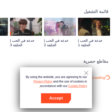
مجموعة جوي بيده. ومع ذلك، فهي لا تعرف أن التقدم السلس لخطتها يتم تنظيمه
بواسطة يه تشونغ جوي. كلاهما يقتربان من بعضهما البعض بنوايا خفية. إنهما ينتظران أن
قائمة التشغيل
يقع الآخر في "فخ" الحب هذا. لا يعلمان أنه في لعبة الحب هذه، كلاهما فريسة لبعضهما
البعض، لكن في نفس الوقت ، يجدان الحب النقي والفداء.
أعضاء
خدعة في الحب |
خدعة في الحب |
خدعة في الحب |
خ
الحلقة 1
الحلقة 2
الحلقة 3
مقاطع حصرية
By using the website, you are agreeing to our
Loading…
Privacy Policy
and the use of cookies in
accordance with our
Cookie Policy.
Accept
افتح التطبيق