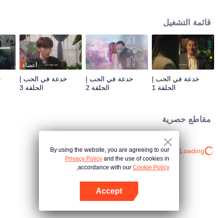
مجموعة جوي بيده. ومع ذلك، فهي لا تعرف أن التقدم السلس لخطتها يتم تنظيمه
بواسطة يه تشونغ جوي. كلاهما يقتربان من بعضهما البعض بنوايا خفية. إنهما ينتظران أن
قائمة التشغيل
يقع الآخر في "فخ" الحب هذا. لا يعلمان أنه في لعبة الحب هذه، كلاهما فريسة لبعضهما
البعض، لكن في نفس الوقت ، يجدان الحب النقي والفداء.
أعضاء
خدعة في الحب |
خدعة في الحب |
خدعة في الحب |
خ
الحلقة 1
الحلقة 2
الحلقة 3
مقاطع حصرية
By using the website, you are agreeing to our
Loading…
Privacy Policy
and the use of cookies in
accordance with our
Cookie Policy.
Accept
افتح التطبيق