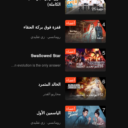
الكاملة)
حلقة 25
4
أعضاء
قفزة فوق بركة العنقاء
رومانسي · زي تقليدي
حلقة 21
5
أعضاء
Swallowed Star
Human evolution is the only answer.
235تم تجديد الحلقة
6
أعضاء
الخالد المتمرد
محاربو القدر
152تم تجديد الحلقة
7
أعضاء
الياسمين الأول
رومانسي · زي تقليدي
حلقة 40