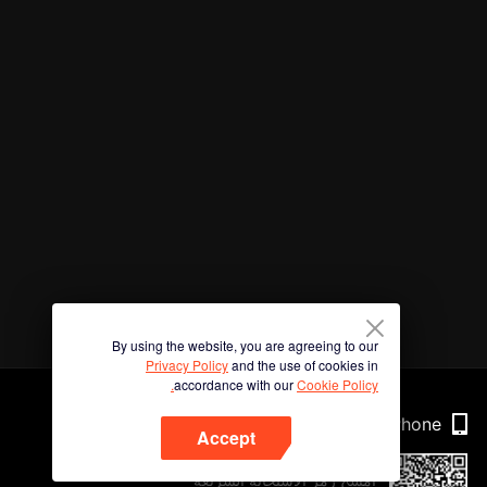
By using the website, you are agreeing to our
Privacy Policy
and the use of cookies in
accordance with our
Cookie Policy.
Phone
Accept
امسح رمز الاستجابة السريعة