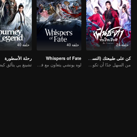
حلقة 24
حلقة 40
حلقة 40
كن على طبيعتك (النسخة التايلاندية)
Whispers of Fate
رحلة الأسطورة
من السهل جدًا أن تكون إلهًا
لوه يونشي يتعاون مع فريق لخوض غمار عالم الفنون القتالية