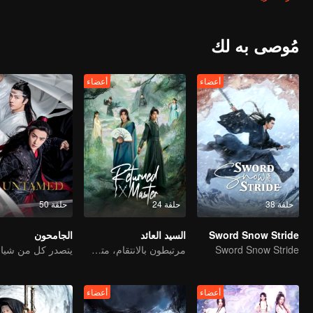
mang invasion and become the beacon of hope in the Central Plains.
مُوصى به لك
أعضاء
أعضاء
حلقة 38
حلقة 24
حلقة 50
Sword Snow Stride
السيد العائد
الجامحون
Sword Snow Stride
مرتبطون بالانتقام، متشابكون مع القدر
أعضاء
أعضاء