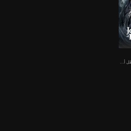
تشينغ يي يتألق كبطل أسطوري لأرض الإلهية