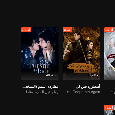
Beimang at the time of the Bei
أعضاء
أعضاء
أعضاء
حلقة 39
حلقة 40
أسطورة شن لي
مطاردة اليشم (النسخة الإنجليزية)
يتصدر كل من شياو تشان ووانغ يي بو التشكيلة عالية القيمة
Zhao Liying and Lin Gengxin Cooperate Again
زواج قبل الحب، وعاطفة تتشكل في الحرب
أعضاء