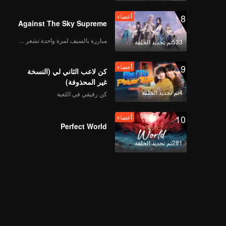
8
أعضاء
Against The Sky Supreme
مبارزة بالسيف لمرة واحدة تشعر بالحرية
533تم تجديد الحلقة
9
أعضاء
كن لاعب الثاني لي (النسخة
غير المحذوفة)
4تم تجديد الحلقة
كن رفيقي في اللعبة
10
أعضاء
Perfect World
281تم تجديد الحلقة