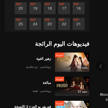
أعضاء
أعضاء
أعضاء
أعضاء
أعضاء
20
19
18
17
16
أعضاء
أعضاء
أعضاء
أعضاء
أعضاء
25
24
23
22
21
أعضاء
أعضاء
أعضاء
أعضاء
أعضاء
30
29
28
27
26
فيديوهات اليوم الرائجة
1
أعضاء
زهور القوة
رومانسي · زي تقليدي
حلقة 36
2
أعضاء
مبالغة
رومانسي · قصة
حلقة 33
About
b
3
أعضاء
co
فوريفر يو الجزء 2 (النسخة