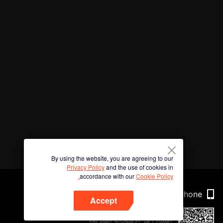
By using the website, you are agreeing to our
Privacy Policy
and the use of cookies in
accordance with our
Cookie Policy.
Phone
Accept
امسح رمز الاستجابة السريعة