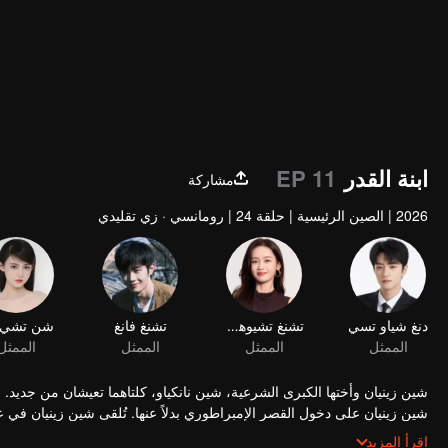
ابنة القدر
EP 11
مشاركة
2026
|
الصين الرئيسية
|
حلقة 24
|
رومانسي · زي تقليدي
دنغ شياو تسي
تشنغ تشيوهونغ
تشنغ فانغ
شن تشي 
الممثل
الممثل
الممثل
الممثل
شين زينيان وأختها الكبرى الشرعية، شين نانكياو، كلتاهما تعيشان من جديد.
شين زينيان على دخول القصر الإمبراطوري بدلاً عنها. تُلقى شين زينيان ف
ذكاؤها انتباه الإمبراطور نانغونغ شوانيو. ومع تطور المؤامرات والمكائد في 
اقرأ المزيد