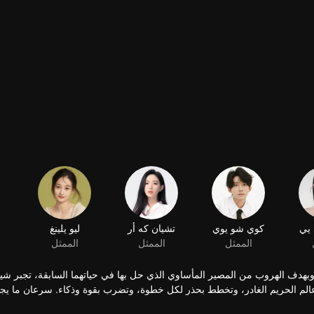
يي
كوي شو يوي
تشيان كه أر
ليو يلينغ
الممثل
الممثل
الممثل
 وبهدف الهروب من المصير المأساوي الذي حل بها في حياتهما السابقة، تجبر شين
ي عالم الحريم الغادر، وتخطط بحذر لكل خطوة، وتضرب بقوة وذكاء. سرعان ما ي
كل من البلاط الإمبراطوري والقصر الداخلي، ينتقلان من الشك المتبادل إلى المود