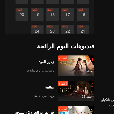
أعضاء
أعضاء
أعضاء
أعضاء
أعضاء
20
19
18
17
16
أعضاء
أعضاء
أعضاء
أعضاء
24
23
22
21
فيديوهات اليوم الرائجة
1
أعضاء
زهور القوة
رومانسي · زي تقليدي
حلقة 36
2
أعضاء
مبالغة
رومانسي · قصة
حلقة 33
 نانكياو
جذب
3
أعضاء
ة
فوريفر يو الجزء 2 (النسخة