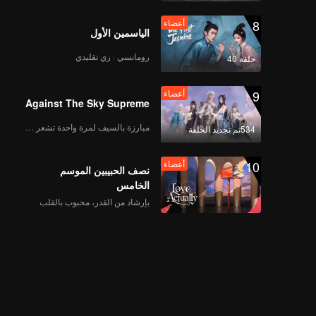
8
أعضاء
الياسمين الأول
رومانسي · زي تقليدي
حلقة 40
9
أعضاء
Against The Sky Supreme
مبارزة بالسيف لمرة واحدة تشعر بالحرية
534تم تجديد الحلقة
10
أعضاء
نصف الحبيبين الموسم
الخامس
بإرشاد من القدر، محبوب بالقلب