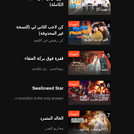
الكاملة)
حلقة 25
4
أعضاء
كن لاعب الثاني لي (النسخة
غير المحذوفة)
4تم تجديد الحلقة
كن رفيقي في اللعبة
5
أعضاء
قفزة فوق بركة العنقاء
رومانسي · زي تقليدي
حلقة 21
6
أعضاء
Swallowed Star
Human evolution is the only answer.
235تم تجديد الحلقة
7
أعضاء
الخالد المتمرد
محاربو القدر
152تم تجديد الحلقة