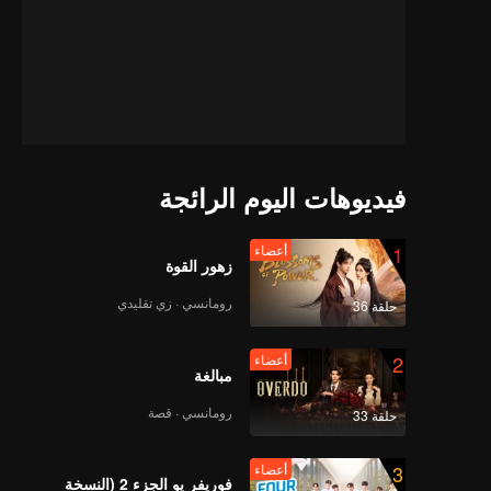
فيديوهات اليوم الرائجة
1
أعضاء
زهور القوة
رومانسي · زي تقليدي
حلقة 36
2
أعضاء
مبالغة
رومانسي · قصة
حلقة 33
3
أعضاء
r
فوريفر يو الجزء 2 (النسخة