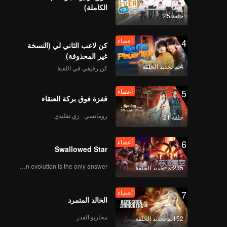
Zhou Shuy
الكاملة)
straig
حلقة 25
two mee
abandon
4
أعضاء
كن لاعب الثاني لي (النسخة
غير المحذوفة)
4تم تجديد الحلقة
كن رفيقي في اللعبة
5
أعضاء
قفزة فوق بركة العنقاء
رومانسي · زي تقليدي
حلقة 21
6
أعضاء
Swallowed Star
Human evolution is the only answer.
235تم تجديد الحلقة
7
أعضاء
الخالد المتمرد
محاربو القدر
152تم تجديد الحلقة