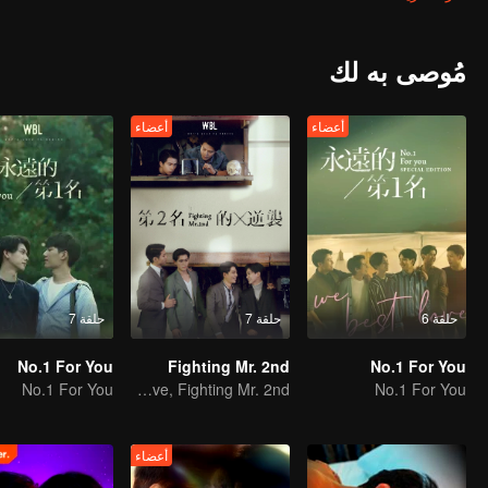
r two boys to grow into men. But is it enough for Zhou Shuyi to think
on is Mr. Zhou, who is famous for his bold and decisive working style.
hide didn't care at all, he would also just give up. Unexpectedly, the
the technology company being acquired. Mr. 2nd, who was maliciously
مُوصى به لك
 able to win him academically, but at work, he will let that bastard
know what the pride of the acquirer is!
أعضاء
أعضاء
حلقة 6
حلقة 7
حلقة 7
No.1 For You
Fighting Mr. 2nd
No.1 For You
No.1 For You
We Best Love, Fighting Mr. 2nd.
No.1 For You
أعضاء