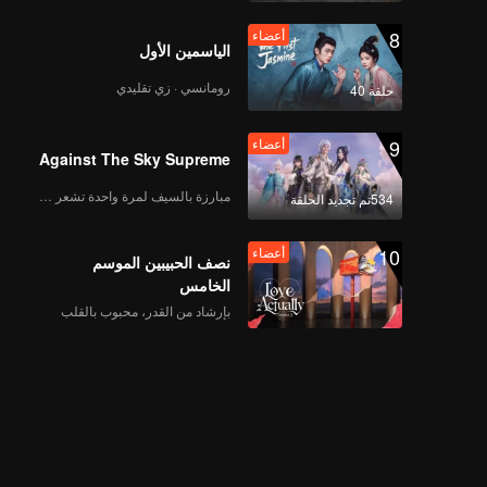
8
أعضاء
الياسمين الأول
رومانسي · زي تقليدي
حلقة 40
9
أعضاء
Against The Sky Supreme
مبارزة بالسيف لمرة واحدة تشعر بالحرية
534تم تجديد الحلقة
10
أعضاء
نصف الحبيبين الموسم
الخامس
بإرشاد من القدر، محبوب بالقلب