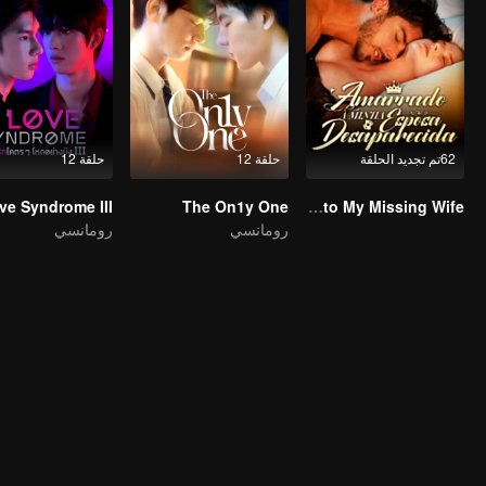
62تم تجديد الحلقة
حلقة 12
حلقة 12
ve Syndrome III
The On1y One
Bound to My Missing Wife
رومانسي
رومانسي