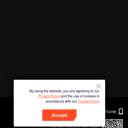
By using the website, you are agreeing to our
Privacy Policy
and the use of cookies in
accordance with our
Cookie Policy.
Phone
Accept
امسح رمز الاستجابة السريعة