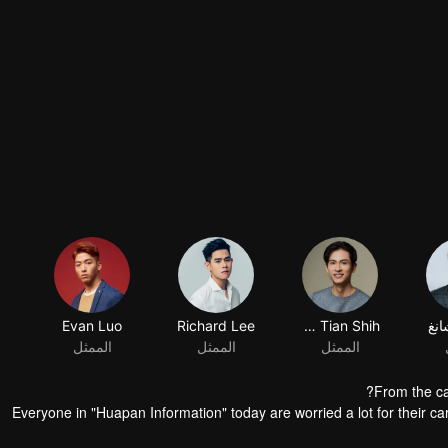
انغ
Chih Tian Shih
Richard Lee
Evan Luo
الممثل
الممثل
الممثل
From the ca
Everyone in "Huapan Information" today are worried a lot for their care
edundancy even the person in charge said the acquirer would not regroup