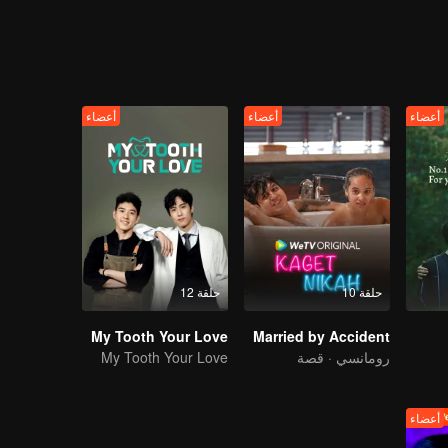
i glared at Gao Shide in front of him. Normally five years is enough fo
integrati
ht the young frivolous relationship? Zhou Shuyi has decided that if Gao S
t again five years later, and now Gao Shide is the representative of 
ed by an unscrupulous bastard, decided to counterattack. He may not be
أعضاء
أعضاء
أعضاء
حلقة 10
حلقة 12
My Tooth Your Love
Married by Accident
رومانسي · قصة
My Tooth Your Love
أعضاء