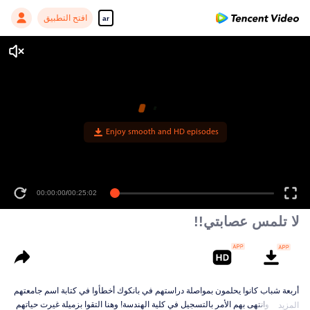
افتح التطبيق
ar
Enjoy smooth and HD episodes
00:00:00
/
00:25:02
لا تلمس عصابتي!!
أربعة شباب كانوا يحلمون بمواصلة دراستهم في بانكوك أخطأوا في كتابة اسم جامعتهم
المفضلة وانتهى بهم الأمر بالتسجيل في كلية الهندسة! وهنا التقوا بزميلة غيرت حياتهم
المزيد