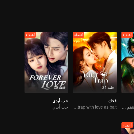
أعضاء
أعضاء
أعضاء
حلقة 24
حلقة 30
فخك
حب أبدي
اللوتس الأسود المنتقم يقع في حب الشاب المارق
Lure you into the trap with love as bait
حب أبدي
أعضاء