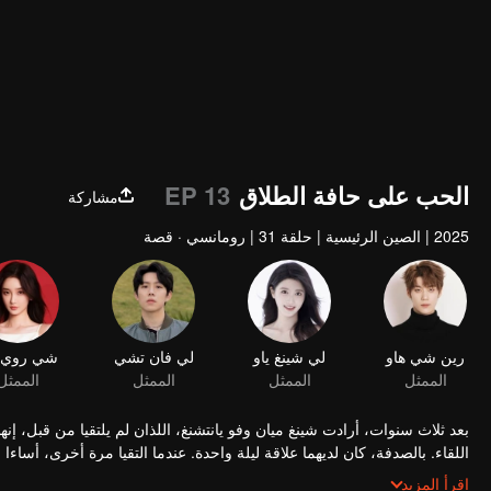
الحب على حافة الطلاق
EP 13
مشاركة
2025
|
الصين الرئيسية
|
حلقة 31
|
رومانسي · قصة
رين شي هاو
لي شينغ ياو
لي فان تشي
شي روي 
الممثل
الممثل
الممثل
الممثل
بعد ثلاث سنوات، أرادت شينغ ميان وفو يانتشنغ، اللذان لم يلتقيا من قبل، إنه
اللقاء. بالصدفة، كان لديهما علاقة ليلة واحدة. عندما التقيا مرة أخرى، أساءا
أن شينغ ميان كانت بيني وكانت حاملاً. فعل كل ما في وسعه لاستعادتها. أخير
اقرأ المزيد