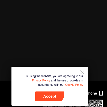
By using the website, you are agreeing to our
Privacy Policy
and the use of cookies in
accordance with our
Cookie Policy.
Phone
Accept
امسح رمز الاستجابة السريعة