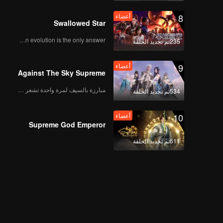
8
أعضاء
Swallowed Star
Human evolution is the only answer.
235تم تجديد الحلقة
9
أعضاء
Against The Sky Supreme
مبارزة بالسيف لمرة واحدة تشعر بالحرية
534تم تجديد الحلقة
10
أعضاء
Supreme God Emperor
611تم تجديد الحلقة