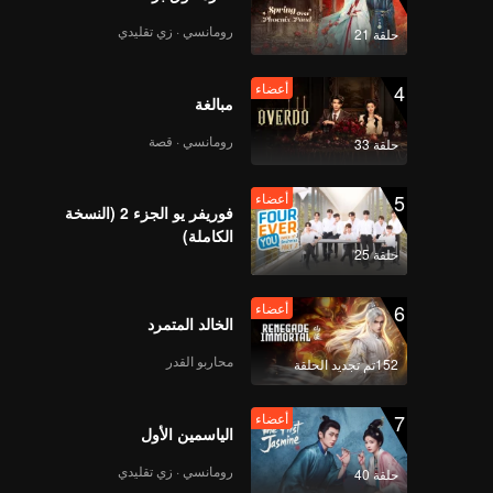
رومانسي · زي تقليدي
حلقة 21
4
أعضاء
مبالغة
رومانسي · قصة
حلقة 33
5
أعضاء
فوريفر يو الجزء 2 (النسخة
الكاملة)
حلقة 25
6
أعضاء
الخالد المتمرد
محاربو القدر
152تم تجديد الحلقة
7
أعضاء
الياسمين الأول
رومانسي · زي تقليدي
حلقة 40