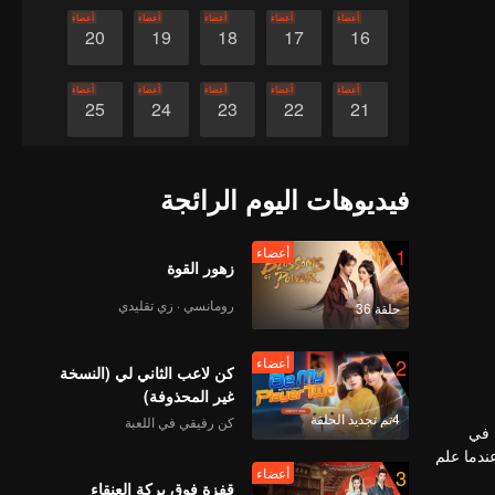
أعضاء
أعضاء
أعضاء
أعضاء
أعضاء
20
19
18
17
16
أعضاء
أعضاء
أعضاء
أعضاء
أعضاء
25
24
23
22
21
أعضاء
أعضاء
أعضاء
أعضاء
أعضاء
30
29
28
27
26
فيديوهات اليوم الرائجة
1
أعضاء
زهور القوة
رومانسي · زي تقليدي
حلقة 36
2
أعضاء
كن لاعب الثاني لي (النسخة
غير المحذوفة)
4تم تجديد الحلقة
كن رفيقي في اللعبة
ا في
عندما علم
3
أعضاء
قفزة فوق بركة العنقاء