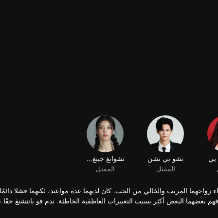
يي
تشو بي تشن
تشوانغ جينغ هان
الممثل
الممثل
اء زواجهما المرتب والخالي من الحب. كان لديهما عدة مواعيد، لكنهما فشلا دائمً
 فهم بعضهما البعض أكثر بسبب التعبيرات العاطفية الخاطئة. ندم فو يانتشنغ حقًا 
ًا قاما بتصحيح كل شيء، ووقعا في الحب، وقررا قضاء بقية حياتهما معًا.