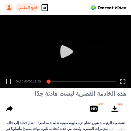
افتح التطبيق
ar
00:00:00
/
00:13:50
هذه الخادمة القصرية ليست هادئة جدًا
الشخصية الرئيسية شين تشاو دي، طبيبة صينية تقليدية معاصرة، تنتقل فجأة إلى عالم
رواية مليئة بالمؤامرات القصرية وتُبعث من جديد كخادمة ثانوية تواجه مصيرًا مأساويًا في
المزيد