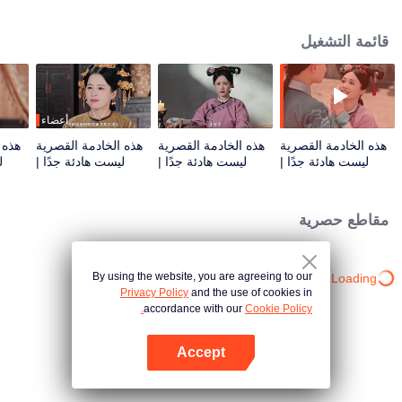
بداية القصة. بفضل مهاراتها الطبية الفائقة ومعرفتها المسبقة بأحداث الرواية، تقلب
موازين سوء حظها رأسًا على عقب. تشفي الإمبراطورة الأم، وتساعد بطلة الرواية
قائمة التشغيل
الأصلية في الصعود إلى السلطة، كما تُطور علاقة رومانسية مثيرة مع الأمير الرابع عشر
البارد. تابع رحلتها وهي تتصرف بحكمة في وسط مخاطر القصر الإمبراطوري، وتحقق
انقلابًا مذهلاً، وتعيش حياتها كما تريد حقًا!
أعضاء
هذه الخادمة القصرية
هذه الخادمة القصرية
هذه الخادمة القصرية
هذه 
ليست هادئة جدًا |
ليست هادئة جدًا |
ليست هادئة جدًا |
ل
الحلقة 01
الحلقة 02
الحلقة 03
مقاطع حصرية
By using the website, you are agreeing to our
Loading…
Privacy Policy
and the use of cookies in
accordance with our
Cookie Policy.
Accept
افتح التطبيق