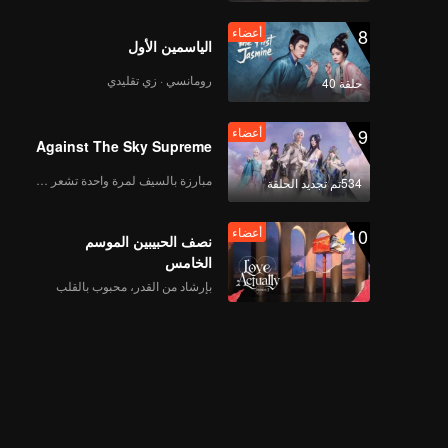
8
أعضاء
الياسمين الأول
رومانسي · زي تقليدي
حلقة 40
9
أعضاء
Against The Sky Supreme
مبارزة بالسيف لمرة واحدة تشعر بالحرية
534تم تجديد الحلقة
10
أعضاء
نصف الحبيبين الموسم
الخامس
بإرشاد من القدر، محبوب بالقلب