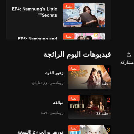
أعضاء
EP4: Namnung's Little
"Secrets"
أعضاء
EP5: Namnung and
Kong's Shining
Moment
فيديوهات اليوم الرائجة
مشاركة
1
أعضاء
زهور القوة
رومانسي · زي تقليدي
حلقة 36
2
أعضاء
مبالغة
رومانسي · قصة
حلقة 33
3
أعضاء
فوريفر يو الجزء 2 (النسخة