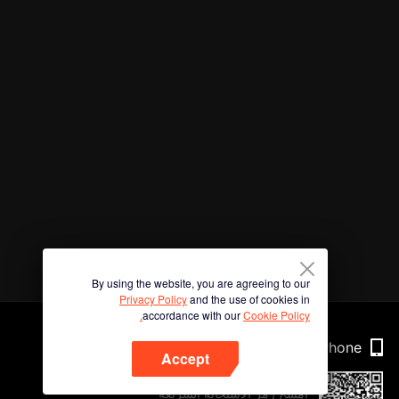
By using the website, you are agreeing to our
Privacy Policy
and the use of cookies in
accordance with our
Cookie Policy.
Phone
Accept
امسح رمز الاستجابة السريعة