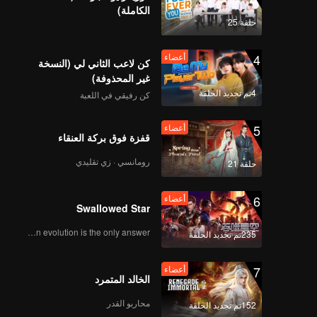
الكاملة)
حلقة 25
4
أعضاء
كن لاعب الثاني لي (النسخة
غير المحذوفة)
4تم تجديد الحلقة
كن رفيقي في اللعبة
5
أعضاء
قفزة فوق بركة العنقاء
رومانسي · زي تقليدي
حلقة 21
6
أعضاء
Swallowed Star
Human evolution is the only answer.
235تم تجديد الحلقة
7
أعضاء
الخالد المتمرد
محاربو القدر
152تم تجديد الحلقة