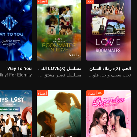
دفع
أعضاء
حلقة 6
الحب (X): زملاء السكن
مسلسل LOVE(X) القصير: رفقاء السكن في الحب
Way To You
تحت سقف واحد، قلوب مفتوحة! حب خاص لزملاء الغرفة في LOVE(X)
مسلسل قصير مشتق من LOVE(X)
أعضاء
أعضاء