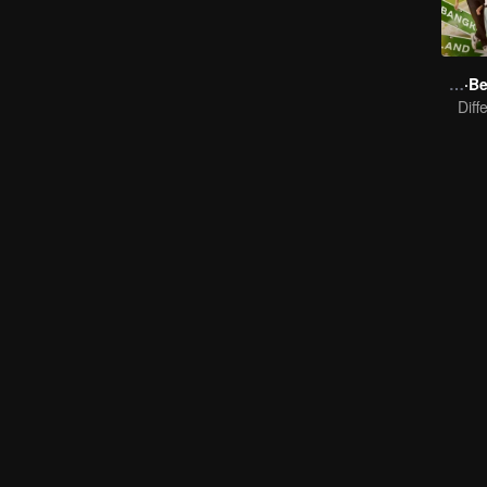
Boys Lost in Thailand·Behind the Scene
Diff