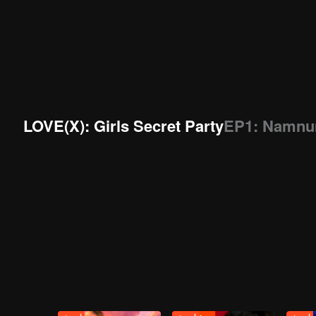
LOVE(X): Girls Secret Party
EP1: Namnun
Love, life, g