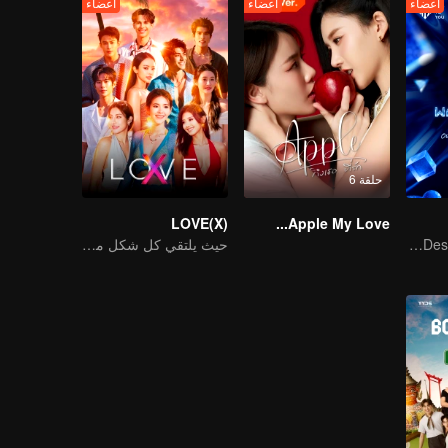
أعضاء
أعضاء
أعضاء
حلقة 6
LOVE(X)
Apple My Love...
Our Youth! Our Destiny! For Eternity
حيث يلتقي كل شكل من أشكال الحب، وينبض كل لون من ألوان القلب