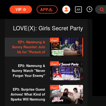
VIP
APP
AR
LOVE(X): Girls Secret Party
أعضاء
EP1: Namnung &
Sunny Reunite! Join
Us for "Pursuit of
Jade"!
أعضاء
EP2: Namnung &
Sunny Watch "Never
Forget Your Enemy"
Immersively, Their
Reactions Are Way
أعضاء
EP3: Surprise Guest
Too Real!
Arrives! What Kind of
Sparks Will Namnung
& Kong Bring?