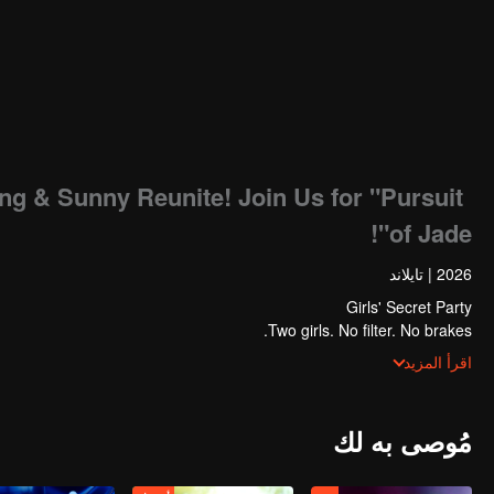
g & Sunny Reunite! Join Us for "Pursuit
of Jade"!
2026
|
تايلاند
Girls' Secret Party
Two girls. No filter. No brakes.
ossip, and all the things we probably shouldn’t say—but definitely will.
اقرأ المزيد
Messy. Funny. Way too real.
Sometimes with surprise guests. Always full of surprises
Girls Just Wanna Have Fun
مُوصى به لك