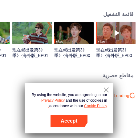
قائمة التشغيل
أعضاء
أعضاء
《现在就出发第3
《现在就出发第3
《现在就出发第3
01
季》·海外版_EP01
季》·海外版_EP00
季》·海外版_EP00
上_CN_V01
下_CN_V02.mp4
上_CN_V02.mp4
مقاطع حصرية
By using the website, you are agreeing to our
Loading…
Privacy Policy
and the use of cookies in
accordance with our
Cookie Policy.
Accept
افتح التطبيق