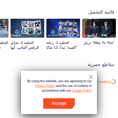
برامج الواقع والعروض المباشرة عبر تفاعل متعدد المنصات. يشارك المشاهدون
مباشرة في صقل مسار نجومهم من خلال التصويت والدعم، متابعين الرحلة من اللقاء
قائمة التشغيل
الأول حتى الوصول إلى الانسجام التام. سيحظى الثنائي الأكثر شعبية والأقوى كيمياءً
بفرصة الظهور على المسرح العالمي في النهاية.
المعاينة
أعضاء
"Way To You" تريلر
الحلقة 1: رحلة
الحلقة 2: تحدّي
"القمة" تبدأ، 12 شابًا
الرقص الثنائي، أيها
ض
صينيًا وتايلانديًا يلتقون
الشريك، استعد!
ال
لأول مرة!
مقاطع حصرية
By using the website, you are agreeing to our
Loading…
Privacy Policy
and the use of cookies in
accordance with our
Cookie Policy.
Accept
افتح التطبيق