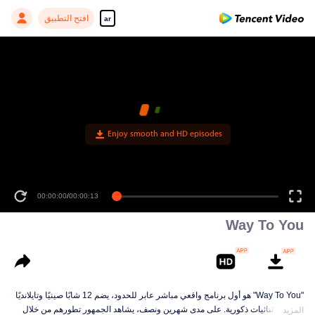
افتح التطبيق
ar
Enjoy smooth and HD episodes
00:00:00
/
00:00:13
Way To You
"Way To You" هو أول برنامج واقعي مباشر عابر للحدود، يضم 12 شابًا صينيًا وتايلانديًا
يشكلون ثنائيات ذكورية. على مدى شهرين ونصف، يشاهد الجمهور تطورهم من خلال
المزيد