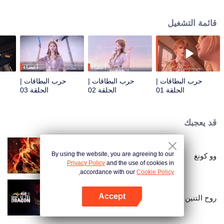
جديد لإمداد الطاقة (بطاقة). تحول بطل الرواية تشين مو من كونه فتى ضعيفًا وعاجزًا
وفقيرًا وعاجزًا إلى تجربة سلسلة من المغامرات المليئة بالنضالات والصعوبات.
قائمة التشغيل
أعضاء
أعضاء
حرب البطاقات |
حرب البطاقات |
حرب البطاقات |
الحلقة 01
الحلقة 02
الحلقة 03
قد يعجبك
By using the website, you are agreeing to our
وو كونغ
Privacy Policy
and the use of cookies in
accordance with our
Cookie Policy.
Accept
روح التنين
افتح التطبيق