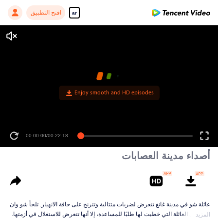
افتح التطبيق
ar
Enjoy smooth and HD episodes
00:00:00
/
00:22:18
أصداء مدينة العصابات
عائلة شو في مدينة غانغ تتعرض لضربات متتالية وتترنح على حافة الانهيار. تلجأ شو وان
شين إلى العائلة التي خطبت لها طلبًا للمساعدة، إلا أنها تتعرض للاستغلال في أزمتها.
المزيد