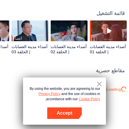
في هذه الأثناء، يعود العبقري التكنولوجي شين قو حاملاً حصصًا كبيرة ويقترح زواجًا
تعاقديًا. معًا، يدافعون عن محاولة استحواذ أجنبية معادية ويفككون مخططات والده.
قائمة التشغيل
بينما يقفون جنبًا إلى جنب لحماية إرث العائلة، تبدأ مشاعر حقيقية في النمو. ومع ذلك،
في نظر جد وان شين، السيد شو الكبير، فإن ارتباطهما يعود إلى ثنائي أسطوري من
عصر الجمهورية...
أعضاء
أصداء مدينة العصابات
أصداء مدينة العصابات
أصداء مدينة العصابات
أصداء
| الحلقة 01
| الحلقة 02
| الحلقة 03
مقاطع حصرية
By using the website, you are agreeing to our
Loading…
Privacy Policy
and the use of cookies in
accordance with our
Cookie Policy.
Accept
افتح التطبيق