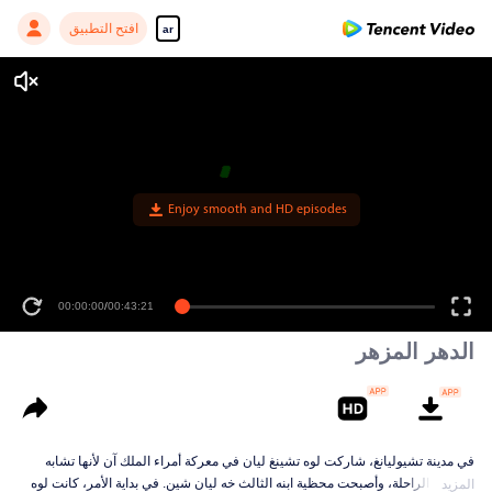
افتح التطبيق
ar
Enjoy smooth and HD episodes
00:00:00
/
00:43:21
الدهر المزهر
في مدينة تشيوليانغ، شاركت لوه تشينغ ليان في معركة أمراء الملك آن لأنها تشابه
محظيته الراحلة، وأصبحت محظية ابنه الثالث خه ليان شين. في بداية الأمر، كانت لوه
المزيد