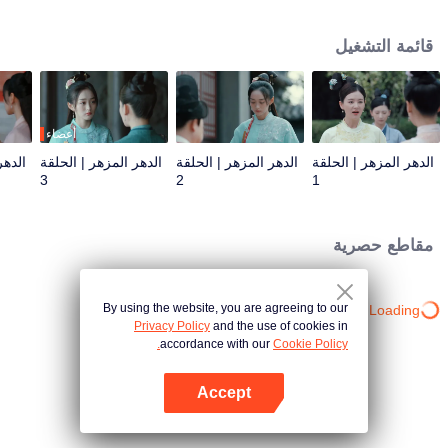
تشينغ ليان مصممة على الهروب، ولكن بعد أن مرت فترات الصعود والهبوط مع خه
ليان شين، وجدت أن لديه لطف عامة الناس، وقررت البقاء بجانبه لمساعدته على
قائمة التشغيل
تحقيق طموحه.
أعضاء
الدهر المزهر | الحلقة
الدهر المزهر | الحلقة
الدهر المزهر | الحلقة
الدهر
3
2
1
مقاطع حصرية
By using the website, you are agreeing to our
Loading…
Privacy Policy
and the use of cookies in
accordance with our
Cookie Policy.
Accept
افتح التطبيق