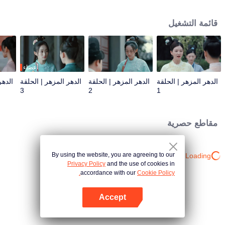
تشينغ ليان مصممة على الهروب، ولكن بعد أن مرت فترات الصعود والهبوط مع خه
ليان شين، وجدت أن لديه لطف عامة الناس، وقررت البقاء بجانبه لمساعدته على
قائمة التشغيل
تحقيق طموحه.
أعضاء
الدهر المزهر | الحلقة
الدهر المزهر | الحلقة
الدهر المزهر | الحلقة
الدهر
3
2
1
مقاطع حصرية
By using the website, you are agreeing to our
Loading…
Privacy Policy
and the use of cookies in
accordance with our
Cookie Policy.
Accept
افتح التطبيق