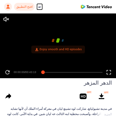
افتح التطبيق
ar
Enjoy smooth and HD episodes
00:00:00
/
00:43:13
الدهر المزهر
في مدينة تشيوليانغ، شاركت لوه تشينغ ليان في معركة أمراء الملك آن لأنها تشابه
محظيته الراحلة، وأصبحت محظية ابنه الثالث خه ليان شين. في بداية الأمر، كانت لوه
المزيد