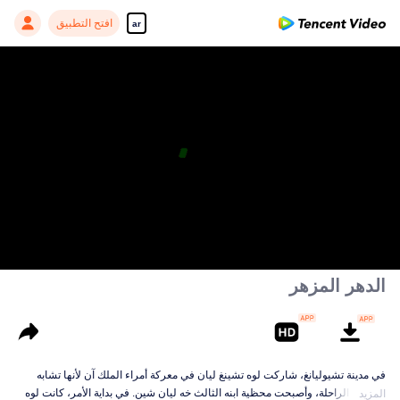
افتح التطبيق
ar
الدهر المزهر
في مدينة تشيوليانغ، شاركت لوه تشينغ ليان في معركة أمراء الملك آن لأنها تشابه
محظيته الراحلة، وأصبحت محظية ابنه الثالث خه ليان شين. في بداية الأمر، كانت لوه
المزيد