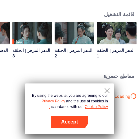
تشينغ ليان مصممة على الهروب، ولكن بعد أن مرت فترات الصعود والهبوط مع خه
ليان شين، وجدت أن لديه لطف عامة الناس، وقررت البقاء بجانبه لمساعدته على
قائمة التشغيل
تحقيق طموحه.
أعضاء
الدهر المزهر | الحلقة
الدهر المزهر | الحلقة
الدهر المزهر | الحلقة
الدهر
3
2
1
مقاطع حصرية
By using the website, you are agreeing to our
Loading…
Privacy Policy
and the use of cookies in
accordance with our
Cookie Policy.
Accept
افتح التطبيق