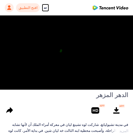
افتح التطبيق
ar
الدهر المزهر
في مدينة تشيوليانغ، شاركت لوه تشينغ ليان في معركة أمراء الملك آن لأنها تشابه
محظيته الراحلة، وأصبحت محظية ابنه الثالث خه ليان شين. في بداية الأمر، كانت لوه
المزيد