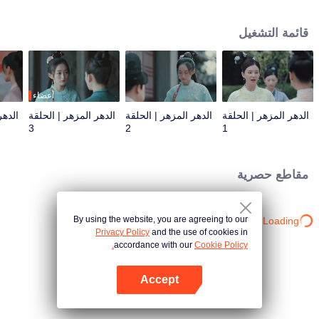
تشينغ ليان مصممة على الهروب، ولكن بعد أن مرت فترات الصعود والهبوط مع خه
ليان شين، وجدت أن لديه لطف عامة الناس، وقررت البقاء بجانبه لمساعدته على
قائمة التشغيل
تحقيق طموحه.
أعضاء
الدهر المزهر | الحلقة
الدهر المزهر | الحلقة
الدهر المزهر | الحلقة
الدهر
3
2
1
مقاطع حصرية
By using the website, you are agreeing to our
Loading…
Privacy Policy
and the use of cookies in
accordance with our
Cookie Policy.
Accept
افتح التطبيق