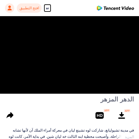
افتح التطبيق
ar
00:00:00
/
00:43:13
الدهر المزهر
في مدينة تشيوليانغ، شاركت لوه تشينغ ليان في معركة أمراء الملك آن لأنها تشابه
محظيته الراحلة، وأصبحت محظية ابنه الثالث خه ليان شين. في بداية الأمر، كانت لوه
المزيد