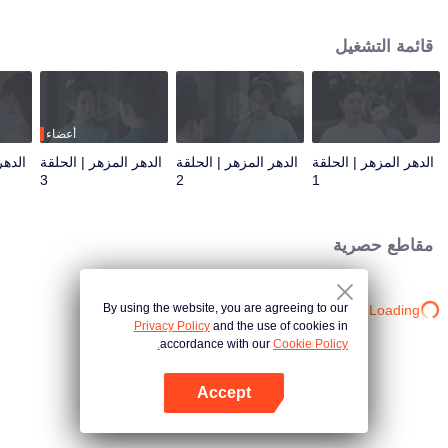
تشينغ ليان مصممة على الهروب، ولكن بعد أن مرت فترات الصعود والهبوط مع خه
ليان شين، وجدت أن لديه لطف عامة الناس، وقررت البقاء بجانبه لمساعدته على
قائمة التشغيل
تحقيق طموحه.
أعضاء
الدهر المزهر | الحلقة
الدهر المزهر | الحلقة
الدهر المزهر | الحلقة
الدهر
3
2
1
مقاطع حصرية
By using the website, you are agreeing to our
Loading…
Privacy Policy
and the use of cookies in
accordance with our
Cookie Policy.
Accept
افتح التطبيق