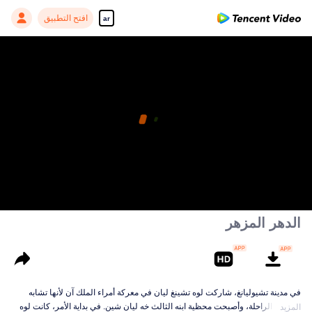
افتح التطبيق
ar
الدهر المزهر
في مدينة تشيوليانغ، شاركت لوه تشينغ ليان في معركة أمراء الملك آن لأنها تشابه
محظيته الراحلة، وأصبحت محظية ابنه الثالث خه ليان شين. في بداية الأمر، كانت لوه
المزيد