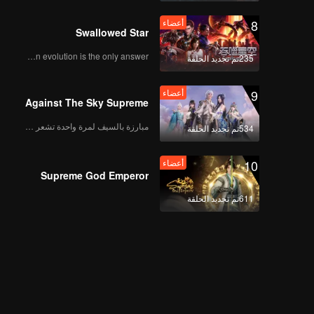
8
أعضاء
Swallowed Star
Human evolution is the only answer.
235تم تجديد الحلقة
9
أعضاء
Against The Sky Supreme
مبارزة بالسيف لمرة واحدة تشعر بالحرية
534تم تجديد الحلقة
10
أعضاء
Supreme God Emperor
611تم تجديد الحلقة