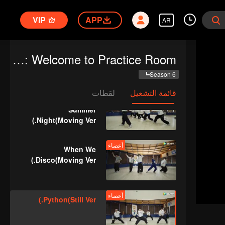
VIP
APP
AR
أعضاء
Crush(Moving Ver.)
CHUANG ASIA S2: Welcome to Practice Room
Season 6
قائمة التشغيل
لقطات
أعضاء
Last Fireworks of the
Summer
Night(Moving Ver.)
أعضاء
When We
Disco(Moving Ver.)
أعضاء
Python(Still Ver.)