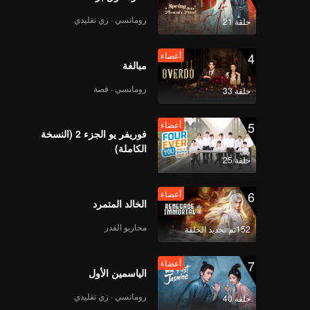
No Way(Moving Ver.)
رومانسي · زي تقليدي
حلقة 21
4
أعضاء
مبالغة
رومانسي · قصة
حلقة 33
5
أعضاء
فوريفر يو الجزء 2 (النسخة
الكاملة)
حلقة 25
6
أعضاء
الخالد المتمرد
محاربو القدر
152تم تجديد الحلقة
7
أعضاء
الياسمين الأول
رومانسي · زي تقليدي
حلقة 40