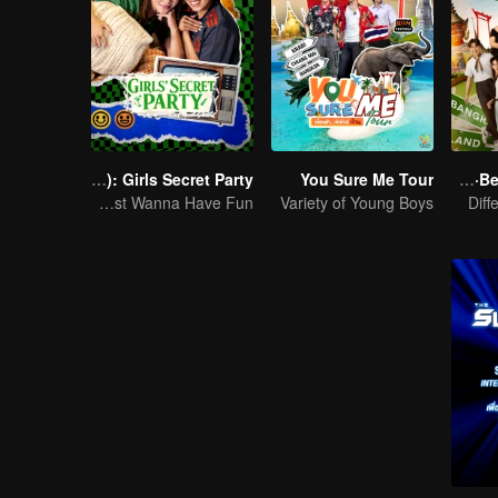
LOVE(X): Girls Secret Party
You Sure Me Tour
Boys Lost in Thailand·Behind the Scene
Girls Just Wanna Have Fun
Variety of Young Boys
Diff