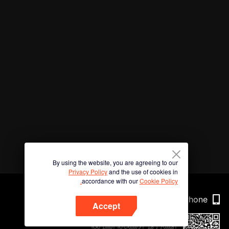
By using the website, you are agreeing to our
Privacy Policy
and the use of cookies in
accordance with our
Cookie Policy.
Phone
Accept
امسح رمز الاستجابة السريعة