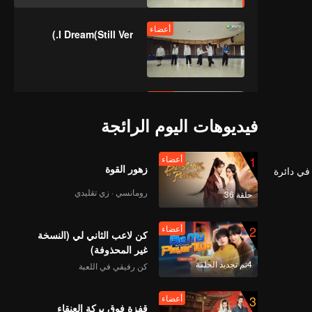
أعضاء
I Dream(Still Ver.)
أعضاء
No Way(Still Ver.)
فيديوهات اليوم الرائجة
1
أعضاء
زهور القوة
أعضاء
ة في دائرة
Python(Moving Ver.)
رومانسي · زي تقليدي
حلقة 36
2
أعضاء
كن لاعب الثاني لي (النسخة
أعضاء
I Dream(Moving Ver.)
غير المحذوفة)
4تم تجديد الحلقة
كن رفيقي في اللعبة
3
أعضاء
قفزة فوق بركة العنقاء
أعضاء