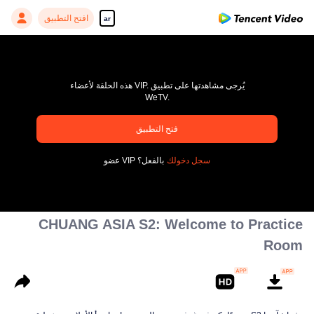
افتح التطبيق
ar
هذه الحلقة لأعضاء VIP. يُرجى مشاهدتها على تطبيق
WeTV.
pay limit
فتح التطبيق
رمز خاطئ: 70013083.-1-970c131620c34ffe5a18ac2fcbdc1e3c
سجل دخولك
عضو VIP بالفعل؟
00:00:00
/
00:00:00
CHUANG ASIA S2: Welcome to Practice
Room