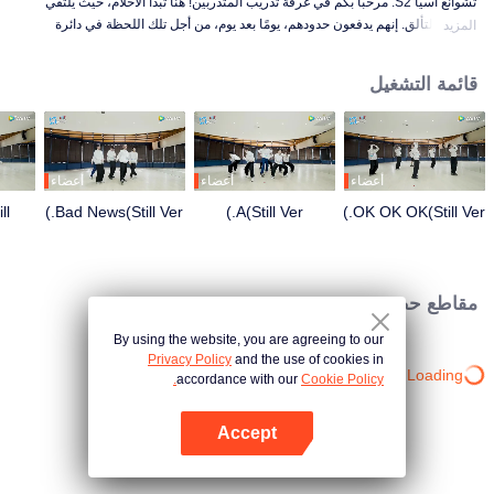
تشوانغ آسيا S2. مرحبًا بكم في غرفة تدريب المتدربين! هنا تبدأ الأحلام، حيث يلتقي
العرق بالتألق. إنهم يدفعون حدودهم، يومًا بعد يوم، من أجل تلك اللحظة في دائرة
المزيد
الضوء. من الصباح إلى الليل، من التعثر إلى الكمال، كل حركة هي قفزة إلى الأمام. هل
أنت فضولي لمعرفة قصص غرفة تدريبهم؟
قائمة التشغيل
أعضاء
أعضاء
أعضاء
ll
Bad News(Still Ver.)
A(Still Ver.)
OK OK OK(Still Ver.)
مقاطع حصرية
By using the website, you are agreeing to our
Privacy Policy
and the use of cookies in
Loading…
accordance with our
Cookie Policy.
Accept
افتح التطبيق