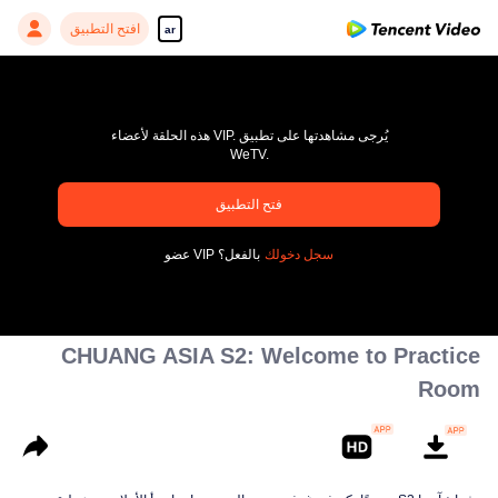
افتح التطبيق
ar
هذه الحلقة لأعضاء VIP. يُرجى مشاهدتها على تطبيق
WeTV.
pay limit
فتح التطبيق
رمز خاطئ: 70013083.-1-52d10edba4735ff9f082da34c7987608
سجل دخولك
عضو VIP بالفعل؟
00:00:00
/
00:00:00
CHUANG ASIA S2: Welcome to Practice
Room