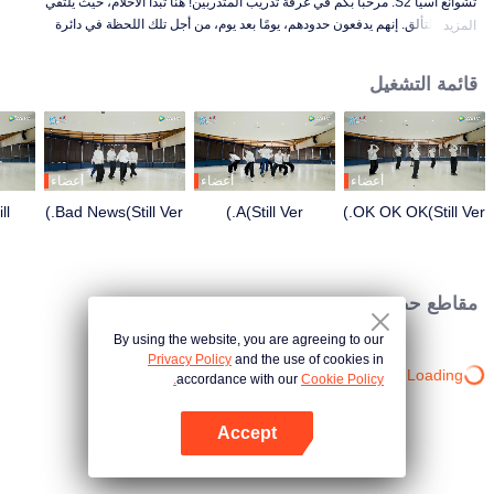
تشوانغ آسيا S2. مرحبًا بكم في غرفة تدريب المتدربين! هنا تبدأ الأحلام، حيث يلتقي
العرق بالتألق. إنهم يدفعون حدودهم، يومًا بعد يوم، من أجل تلك اللحظة في دائرة
المزيد
الضوء. من الصباح إلى الليل، من التعثر إلى الكمال، كل حركة هي قفزة إلى الأمام. هل
أنت فضولي لمعرفة قصص غرفة تدريبهم؟
قائمة التشغيل
أعضاء
أعضاء
أعضاء
ll
Bad News(Still Ver.)
A(Still Ver.)
OK OK OK(Still Ver.)
مقاطع حصرية
By using the website, you are agreeing to our
Privacy Policy
and the use of cookies in
Loading…
accordance with our
Cookie Policy.
Accept
افتح التطبيق