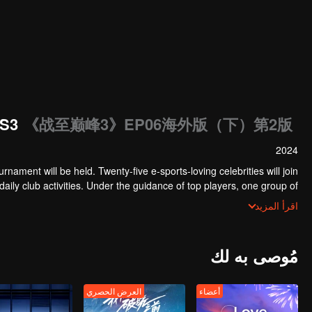
 S3
《战至巅峰3》EP06海外版（下）第2版
2024
rnament will be held. Twenty-five e-sports-loving celebrities will join
daily club activities. Under the guidance of top players, one group of
es will win the championship in the first-ever All-Star Star Tournament.
اقرأ المزيد
مُوصى به لك
أعضاء
العرض الحصري