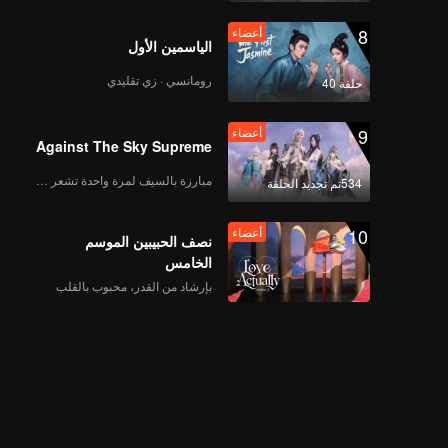
_46.mp4
8
أعضاء
الياسمين الأول
أعضاء
《来场复盘局》EP08第
رومانسي · زي تقليدي
حلقة 40
1版（加更分类）
9
أعضاء
Against The Sky Supreme
أعضاء
《谁是峡谷垫底王？》
مبارزة بالسيف لمرة واحدة تشعر بالحرية
534تم تجديد الحلقة
EP08第1版（加更海外
版）
10
أعضاء
نصف الحبيبين الموسم
الخامس
《战至巅峰3》EP09海
بإرشاد من القدر، محبوب بالقلب
外版（上）第1版
_50.mp4
《战至巅峰3》EP09海
外版（中）第1版
_51.mp4