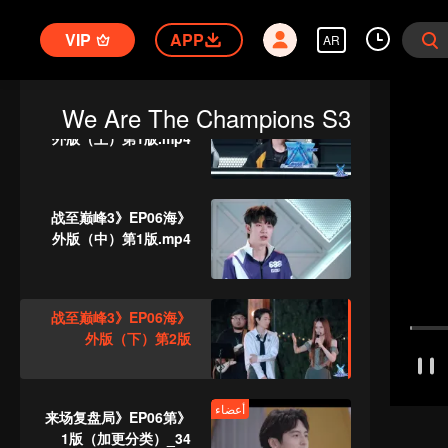
أعضاء
《谁是峡谷垫底王？》
EP05 第1版（加更海外
VIP
APP
AR
版）_30
We Are The Champions S3
《战至巅峰3》EP06海
外版（上）第1版.mp4
《战至巅峰3》EP06海
外版（中）第1版.mp4
《战至巅峰3》EP06海
外版（下）第2版
أعضاء
《来场复盘局》EP06第
1版（加更分类）_34