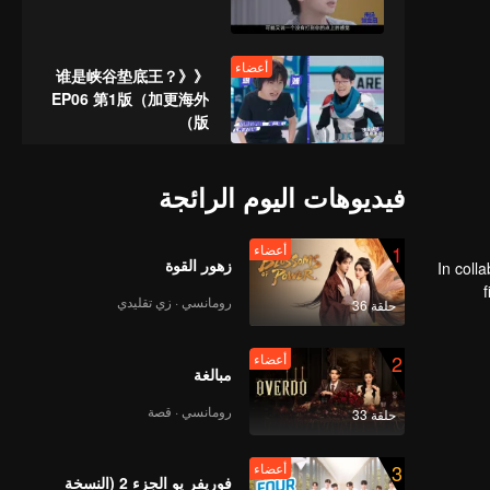
أعضاء
《谁是峡谷垫底王？》
EP06 第1版（加更海外
版）
《战至巅峰3》EP07海
فيديوهات اليوم الرائجة
外版（上）第1版
_37.mp4
1
أعضاء
زهور القوة
In coll
《战至巅峰3》EP07海
رومانسي · زي تقليدي
حلقة 36
外版（中）第2版
2
أعضاء
مبالغة
《战至巅峰3》EP07海
رومانسي · قصة
حلقة 33
外版（下）第1版
_39.mp4
3
أعضاء
فوريفر يو الجزء 2 (النسخة