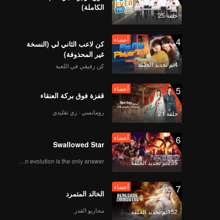
الكاملة)
أعضاء
《来场复盘局》EP07第
حلقة 25
1版（加更分类）
4
أعضاء
كن لاعب الثاني لي (النسخة
غير المحذوفة)
أعضاء
《谁是峡谷垫底王？》
4تم تجديد الحلقة
كن رفيقي في اللعبة
EP07 第1版（加更海外
版）_43
5
أعضاء
قفزة فوق بركة العنقاء
《战至巅峰3》EP08海
رومانسي · زي تقليدي
حلقة 21
外版（上）第1版
_44.mp4
6
أعضاء
Swallowed Star
《战至巅峰3》EP08海
Human evolution is the only answer.
235تم تجديد الحلقة
外版（中）第1版
_45.mp4
7
أعضاء
الخالد المتمرد
《战至巅峰3》EP08海
محاربو القدر
152تم تجديد الحلقة
外版（下）第1版