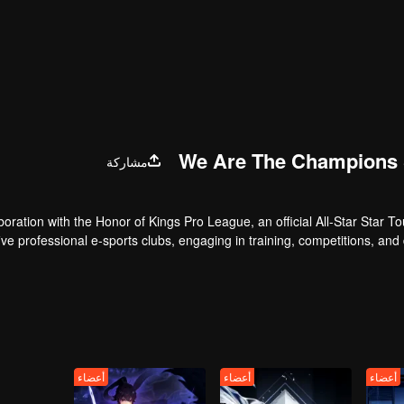
We Are The Champions
مشاركة
aboration with the Honor of Kings Pro League, an official All-Star Star Tou
five professional e-sports clubs, engaging in training, competitions, and 
celebriti
أعضاء
أعضاء
أعضاء