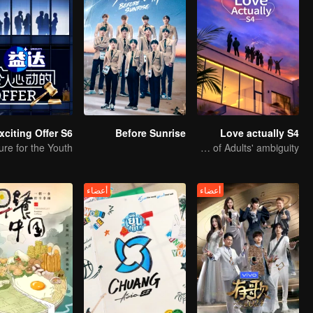
xciting Offer S6
Before Sunrise
Love actually S4
High-end Match of Adults' ambiguity
أعضاء
أعضاء