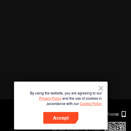
By using the website, you are agreeing to our
Privacy Policy
and the use of cookies in
accordance with our
Cookie Policy.
Phone
Accept
امسح رمز الاستجابة السريعة