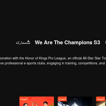
We Are The Champions S3
مشاركة
aboration with the Honor of Kings Pro League, an official All-Star Star Tou
five professional e-sports clubs, engaging in training, competitions, and 
celebriti
أعضاء
أعضاء
أعضاء