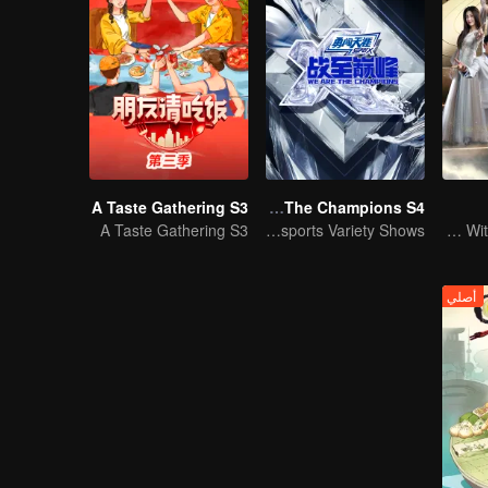
A Taste Gathering S3
We Are The Champions S4
A Taste Gathering S3
The Pinnacle of E-sports Variety Shows
No New Life Without New Songs
أصلي