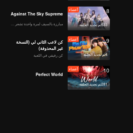
8
أعضاء
Against The Sky Supreme
《战至巅峰3》EP06海
مبارزة بالسيف لمرة واحدة تشعر بالحرية
533تم تجديد الحلقة
外版（下）第2版
9
أعضاء
كن لاعب الثاني لي (النسخة
غير المحذوفة)
أعضاء
《来场复盘局》EP06第
4تم تجديد الحلقة
كن رفيقي في اللعبة
1版（加更分类）_34
10
أعضاء
Perfect World
أعضاء
《谁是峡谷垫底王？》
281تم تجديد الحلقة
EP06 第1版（加更海外
版）
《战至巅峰3》EP07海
外版（上）第1版
_37.mp4