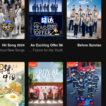
Hit Song 2024
An Exciting Offer S6
Before Sunrise
Bright Future for the Youth
أعضاء
أعضاء