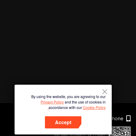
By using the website, you are agreeing to our
Privacy Policy
and the use of cookies in
accordance with our
Cookie Policy.
Phone
Accept
امسح رمز الاستجابة السريعة