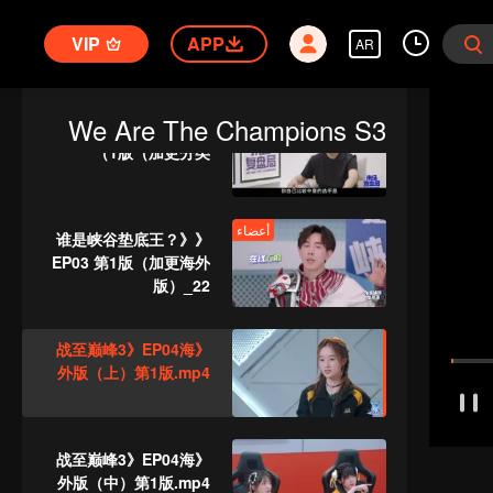
《战至巅峰3》EP03海
外版（下）第2版_19
VIP
APP
AR
أعضاء
We Are The Champions S3
《来场复盘局》EP04第
1版（加更分类）
أعضاء
《谁是峡谷垫底王？》
EP03 第1版（加更海外
版）_22
《战至巅峰3》EP04海
外版（上）第1版.mp4
《战至巅峰3》EP04海
外版（中）第1版.mp4