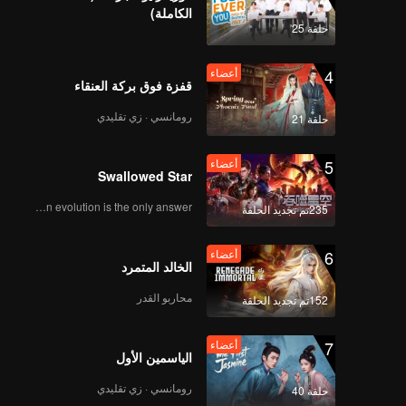
الكاملة)
《战至巅峰3》EP05海
حلقة 25
外版（下）第2版_30
4
أعضاء
قفزة فوق بركة العنقاء
أعضاء
腾讯视频版—《来场复
رومانسي · زي تقليدي
حلقة 21
盘局》EP05-王凯 9月23
日上线_31
5
أعضاء
Swallowed Star
أعضاء
《谁是峡谷垫底王？》
Human evolution is the only answer.
235تم تجديد الحلقة
EP05 第1版（加更海外
版）_30
6
أعضاء
الخالد المتمرد
《战至巅峰3》EP06海
محاربو القدر
152تم تجديد الحلقة
外版（上）第1版.mp4
7
أعضاء
الياسمين الأول
《战至巅峰3》EP06海
رومانسي · زي تقليدي
حلقة 40
外版（中）第1版.mp4