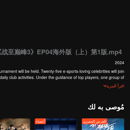
《战至巅峰3》EP04海外版（上）第1版.mp4
2024
rnament will be held. Twenty-five e-sports-loving celebrities will join
daily club activities. Under the guidance of top players, one group of
es will win the championship in the first-ever All-Star Star Tournament.
اقرأ المزيد
مُوصى به لك
العرض الحصري
أعضاء