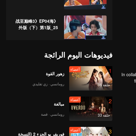
《战至巅峰3》EP04海
外版（下）第1版_25
أعضاء
《谁是峡谷垫底王？》
فيديوهات اليوم الرائجة
EP04 第1版（加更海外
版）
1
أعضاء
زهور القوة
In coll
《战至巅峰3》EP05海
رومانسي · زي تقليدي
حلقة 36
外版（上）第2版_28
2
أعضاء
مبالغة
《战至巅峰3》EP05海
رومانسي · قصة
حلقة 33
外版（中）第2版_29
3
أعضاء
فوريفر يو الجزء 2 (النسخة