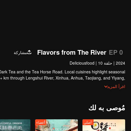
Flavors from The River
EP 0
مشاركة
2024
|
حلقة 10
|
Deliciousfood
Dark Tea and the Tea Horse Road. Local cuisines highlight seasonal
50+ km through Lengshui River, Xinhua, Anhua, Taojiang, and Yiyang,
tains and villages. Local dialect "Have you eaten? Come and eat."
اقرأ المزيد
invites global guests to enjoy Hunan's hospitality and diverse cuisine.
مُوصى به لك
أصلي
أعضاء