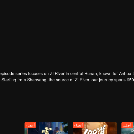
episode series focuses on Zi River in central Hunan, known for Anhua 
s. Starting from Shaoyang, the source of Zi River, our journey spans 6
ing at Dongting Lake and Yueyang. Our camera captures stunning moun
أصلي
أعضاء
أعضاء