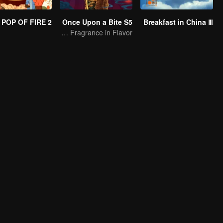
POP OF FIRE 2
Once Upon a Bite S5
Breakfast in China Ⅲ
A Subtle Fragrance in Flavor