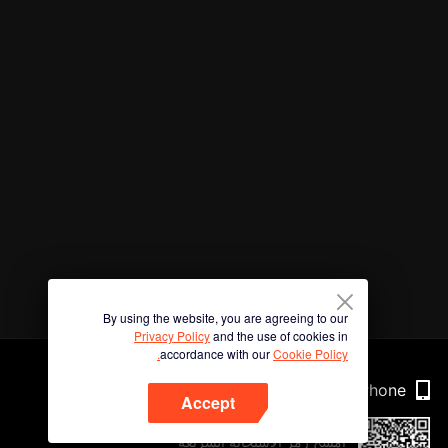
By using the website, you are agreeing to our
Privacy Policy
and the use of cookies in
accordance with our
Cookie Policy.
Phone
Accept
امسح رمز الاستجابة السريعة