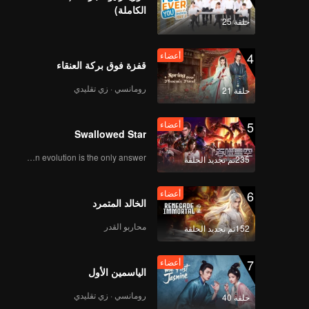
席
الكاملة)
حلقة 25
أعضاء
4
أعضاء
第九集 新化-棕包与笋粑
قفزة فوق بركة العنقاء
رومانسي · زي تقليدي
حلقة 21
أعضاء
5
أعضاء
第十集 桃江-竹笋与山羊
Swallowed Star
Human evolution is the only answer.
235تم تجديد الحلقة
6
أعضاء
الخالد المتمرد
محاربو القدر
152تم تجديد الحلقة
7
أعضاء
الياسمين الأول
رومانسي · زي تقليدي
حلقة 40