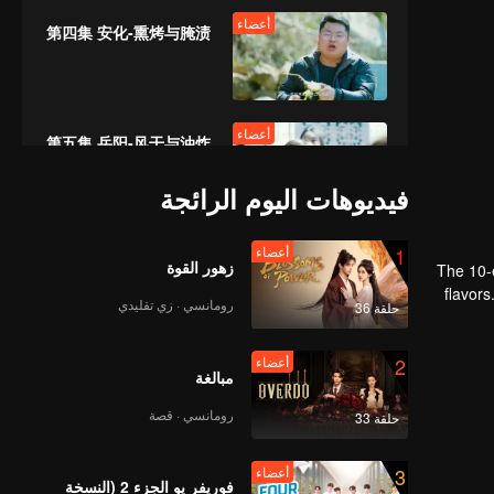
أعضاء
第四集 安化-熏烤与腌渍
أعضاء
第五集 岳阳-风干与油炸
فيديوهات اليوم الرائجة
أعضاء
1
أعضاء
第六集 新化-黄精与辣皮
زهور القوة
The 10-
flavor
رومانسي · زي تقليدي
حلقة 36
end
أعضاء
2
أعضاء
第七集 邵阳-铜鹅与泥鳅
مبالغة
رومانسي · قصة
حلقة 33
أعضاء
3
أعضاء
第八集 冷水江-螺宴与牛
فوريفر يو الجزء 2 (النسخة