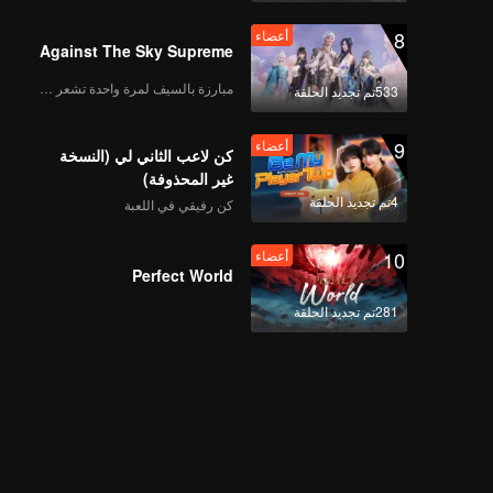
8
أعضاء
Against The Sky Supreme
مبارزة بالسيف لمرة واحدة تشعر بالحرية
533تم تجديد الحلقة
9
أعضاء
كن لاعب الثاني لي (النسخة
غير المحذوفة)
4تم تجديد الحلقة
كن رفيقي في اللعبة
10
أعضاء
Perfect World
281تم تجديد الحلقة