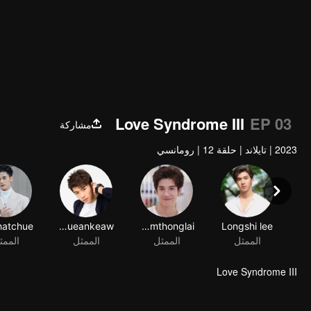
Love Syndrome III
EP 03
مشاركة
2023
|
تايلاند
|
حلقة 12
|
رومانسي
Tinwiphat Khueankeaw
Thanatsaran Samthonglai
Longshi lee
الممثل
الممثل
الممثل
الممث
Love Syndrome III