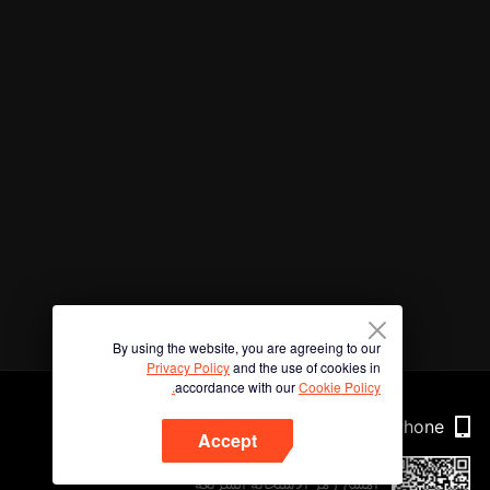
By using the website, you are agreeing to our
Privacy Policy
and the use of cookies in
accordance with our
Cookie Policy.
Phone
Accept
امسح رمز الاستجابة السريعة