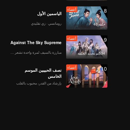
8
أعضاء
الياسمين الأول
رومانسي · زي تقليدي
حلقة 40
9
أعضاء
Against The Sky Supreme
مبارزة بالسيف لمرة واحدة تشعر بالحرية
534تم تجديد الحلقة
10
أعضاء
نصف الحبيبين الموسم
الخامس
بإرشاد من القدر، محبوب بالقلب