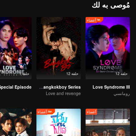
مُوصى به لك
أعضاء
حلقة 12
حلقة 12
حلقة 1
The Bangkokboy Series
Love Syndrome III
رومانسي
Love and revenge
أعضاء
أعضاء