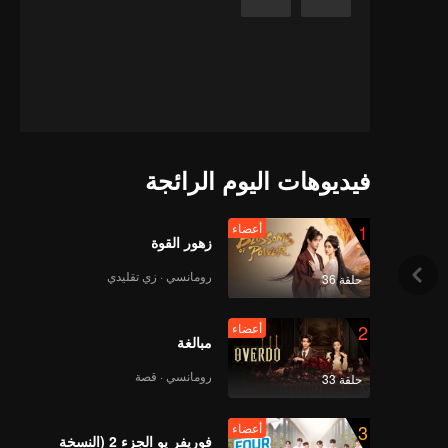
فيديوهات اليوم الرائجة
1
أعضاء
زهور القوة
رومانسي · زي تقليدي
حلقة 36
2
أعضاء
مبالغة
رومانسي · قصة
حلقة 33
3
أعضاء
فوريفر يو الجزء 2 (النسخة