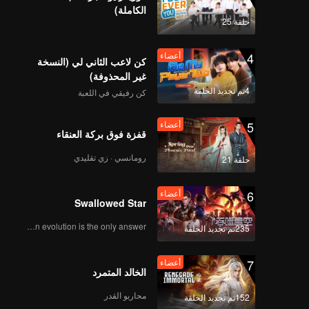
الكاملة)
حلقة 25
4
أعضاء
كن لاعب الثاني لي (النسخة
غير المحذوفة)
4تم تجديد الحلقة
كن رفيقي في اللعبة
5
أعضاء
قفزة فوق بركة العنقاء
رومانسي · زي تقليدي
حلقة 21
6
أعضاء
Swallowed Star
Human evolution is the only answer.
235تم تجديد الحلقة
7
أعضاء
الخالد المتمرد
محاربو القدر
152تم تجديد الحلقة