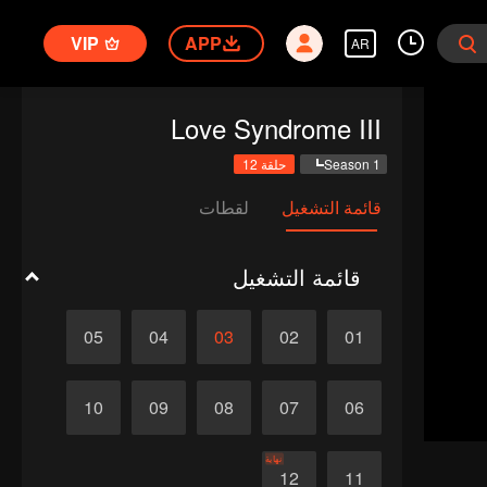
VIP
APP
AR
Love Syndrome III
Season 1
حلقة 12
قائمة التشغيل
لقطات
قائمة التشغيل
05
04
03
02
01
10
09
08
07
06
نهاية
12
11