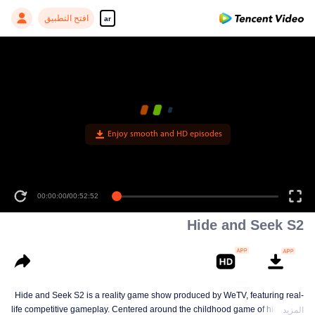
افتح التطبيق
ar
Enjoy smooth and HD episodes
00:00:00
/
00:52:52
Hide and Seek S2
Hide and Seek S2 is a reality game show produced by WeTV, featuring real-
life competitive gameplay. Centered around the childhood game of hide-and-
المزيد