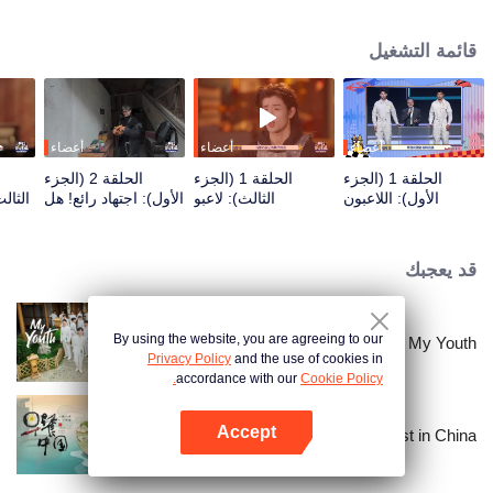
seek, the show brings together highly skilled hiders from across the country.
They demonstrate exceptional craftsmanship, remarkable physical abilities,
قائمة التشغيل
and extraordinary mental agility, using all kinds of ingenious tactics to evade
blanket searches by various hunter squads.
أعضاء
أعضاء
أعضاء
الحلقة 1 (الجزء
الحلقة 1 (الجزء
الحلقة 2 (الجزء
الأول): اللاعبون
الثالث): لاعبو
الأول): اجتهاد رائع! هل
الثال
"يخترقون السماوات
المرتفعات يتفننون في
يحاول اللاعب الاختباء
ويغوصون في
الاختباء، تشانغ
بحفر مرحاض يدويًا؟
الأعماق"، معركة
شيندونغ يفقد السيطرة
قد يعجبك
الغميضة تبدأ
By using the website, you are agreeing to our
My Youth
Privacy Policy
and the use of cookies in
accordance with our
Cookie Policy.
Accept
Breakfast in China
افتح التطبيق