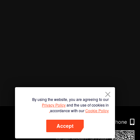
By using the website, you are agreeing to our
Privacy Policy
and the use of cookies in
accordance with our
Cookie Policy.
Phone
Accept
امسح رمز الاستجابة السريعة