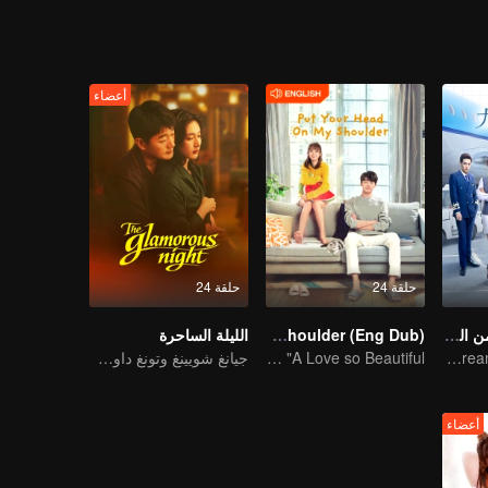
أعضاء
حلقة 24
حلقة 24
تسعة كيلومترات من الحب
Put Your Head On My Shoulder (Eng Dub)
الليلة الساحرة
Flight cadets'youth dream-driven journey
It was adapted from the same series of novels as "A Love so Beautiful"
جيانغ شويينغ وتونغ داوي في معركة من المكائد
أعضاء