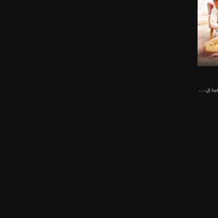
دراما عن رئيس تنفيذي شاب متعجرفمليئا بالتدليل