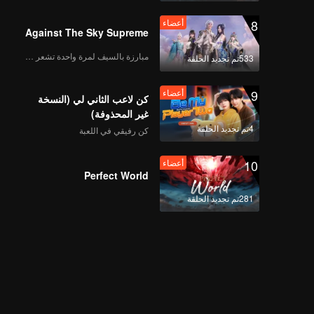
8
أعضاء
Against The Sky Supreme
مبارزة بالسيف لمرة واحدة تشعر بالحرية
533تم تجديد الحلقة
9
أعضاء
كن لاعب الثاني لي (النسخة
غير المحذوفة)
4تم تجديد الحلقة
كن رفيقي في اللعبة
10
أعضاء
Perfect World
281تم تجديد الحلقة