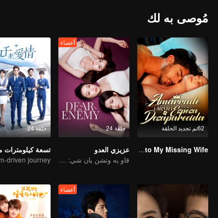
مُوصى به لك
أعضاء
62تم تجديد الحلقة
حلقة 24
حلقة 24
Bound to My Missing Wife
عزيزي العدو
قاو يه وتشن يان شي: من أفضل الأصدقاء إلى أعداء لدودين
أعضاء