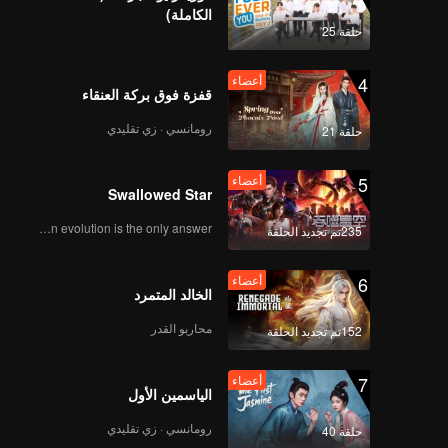
الكاملة)
حلقة 25
4
أعضاء
قفزة فوق بركة العنقاء
رومانسي · زي تقليدي
حلقة 21
5
أعضاء
Swallowed Star
Human evolution is the only answer.
235تم تجديد الحلقة
6
أعضاء
الخالد المتمرد
محاربو القدر
152تم تجديد الحلقة
7
أعضاء
الياسمين الأول
رومانسي · زي تقليدي
حلقة 40