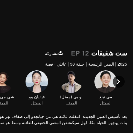
ست شقيقات
EP 12
مشاركة
2025
|
الصين الرئيسية
|
حلقة 38
|
عائلي · قصة
مي تينغ
لو يي (ممثل)
فيفيان وو
الممثل
الممثل
الممثل
بعد تأسيس الصين الجديدة، انتقلت عائلة هي من جيانجدو إلى ضفاف نهر هوا 
بنات يوجهن الحياة معًا. فهل سيكتشفن المعنى الحقيقي للعائلة وسط عواصف