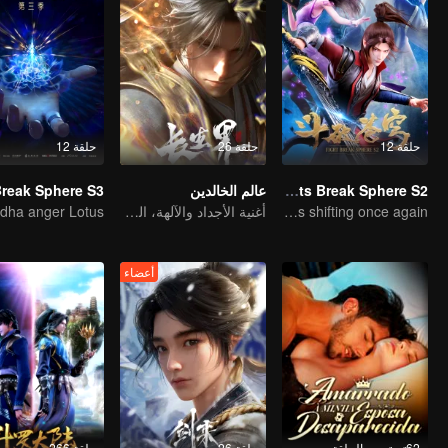
حلقة 12
حلقة 26
حلقة 12
Fights Break Sphere S2
عالم الخالدين
Xiao Yan come back! Everything is shifting once again ！
أغنية الأجداد والآلهة، القصة مليئة بالدماء والدموع
أعضاء
62تم تجديد الحلقة
حلقة 26
حلقة 266