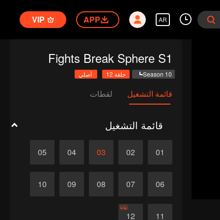
VIP
APP
AR
Fights Break Sphere S1
Season 10
حلقة 12
أصلي
قائمة التشغيل
لقطات
قائمة التشغيل
05
04
03
02
01
10
09
08
07
06
نهاية
12
11