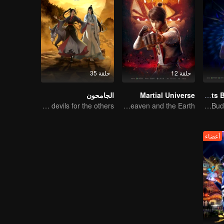
حلقة 12
حلقة 35
Fights Break Sphere S3
Martial Universe
الجامحون
The youth from clan of cultivators killed the devils for the others
Wu Zhiji, Breaking the Sky, Moving the Heaven and the Earth
Magic fire have surrendered! Xiao Yan mastered the fighting skill——Buddha anger Lotus!
أعضاء