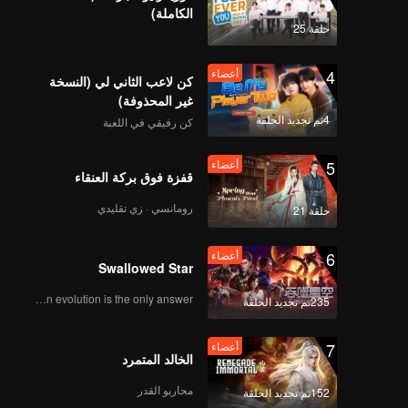
الكاملة)
حلقة 25
4
أعضاء
كن لاعب الثاني لي (النسخة
غير المحذوفة)
4تم تجديد الحلقة
كن رفيقي في اللعبة
5
أعضاء
قفزة فوق بركة العنقاء
رومانسي · زي تقليدي
حلقة 21
6
أعضاء
Swallowed Star
Human evolution is the only answer.
235تم تجديد الحلقة
7
أعضاء
الخالد المتمرد
محاربو القدر
152تم تجديد الحلقة