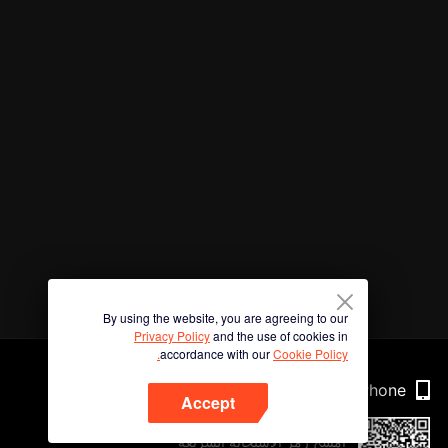
By using the website, you are agreeing to our
Privacy Policy
and the use of cookies in
accordance with our
Cookie Policy.
Phone
Accept
امسح رمز الاستجابة السريعة