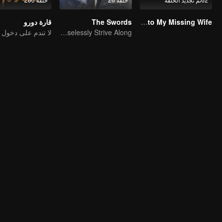
Bound to My Missing Wife
The Swords
قارة دورو
As the Heaven's Movement Is Ever-Vigorous, So Must a Gentleman Ceaselessly Strive Along