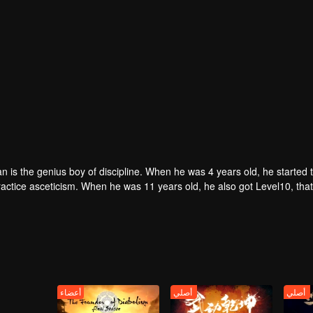
an is the genius boy of discipline. When he was 4 years old, he started
ractice asceticism. When he was 11 years old, he also got Level10, tha
unexpe
أصلي
أصلي
أعضاء