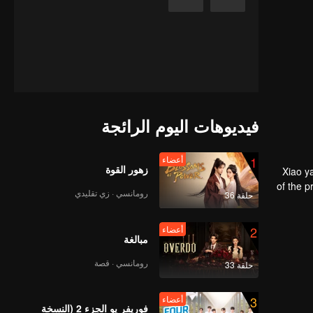
فيديوهات اليوم الرائجة
1
أعضاء
زهور القوة
Xiao y
of the p
رومانسي · زي تقليدي
حلقة 36
2
أعضاء
مبالغة
رومانسي · قصة
حلقة 33
3
أعضاء
فوريفر يو الجزء 2 (النسخة