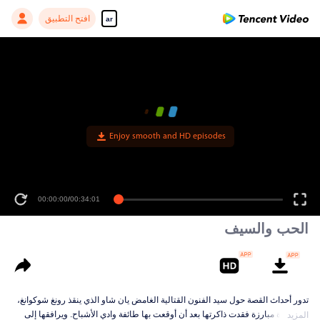
افتح التطبيق
ar
Enjoy smooth and HD episodes
00:00:00
/
00:34:01
الحب والسيف
تدور أحداث القصة حول سيد الفنون القتالية الغامض يان شاو الذي ينقذ رونغ شوكوانغ،
وهي فتاة مبارزة فقدت ذاكرتها بعد أن أوقعت بها طائفة وادي الأشباح. ويرافقها إلى
المزيد