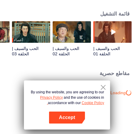
قصر يوتشي... دون علمهما، فإن القصر مليء بالأجندات الخفية، والعالم القتالي مليء
بالمؤامرات والنزاعات المستمرة بين الطوائف المختلفة. ويضطر الاثنان إلى التورط
قائمة التشغيل
في الصراعات الغادرة في العالم القتالي، ويتعاونان لمعاقبة الشر ومواجهة طائفة وادي
الأشباح المهددة. ومع ذلك، فإن أسرار ماضيهما وحاضرهما تنتظرهما ليتم الكشف
عنها...
أعضاء
الحب والسيف |
الحب والسيف |
الحب والسيف |
الحلقة 01
الحلقة 02
الحلقة 03
مقاطع حصرية
By using the website, you are agreeing to our
Loading…
Privacy Policy
and the use of cookies in
accordance with our
Cookie Policy.
Accept
افتح التطبيق