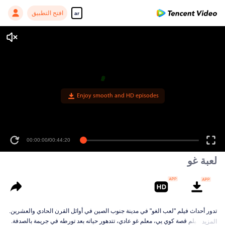
افتح التطبيق
ar
Enjoy smooth and HD episodes
00:00:00
/
00:44:20
لعبة غو
تدور أحداث فيلم "لعب الغو" في مدينة جنوب الصين في أوائل القرن الحادي والعشرين.
يروي الفيلم قصة كوي يي، معلم غو عادي، تتدهور حياته بعد تورطه في جريمة بالصدفة.
المزيد