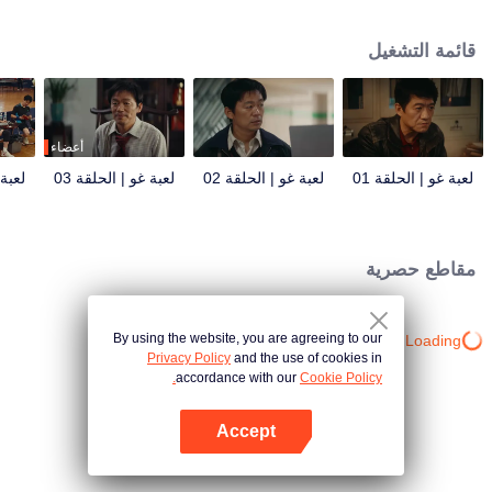
وبينما ينحدر تدريجيًا إلى حياة غير قانونية، يُلاحقه شقيقه الشرطي كوي وي بلا هوادة.
تروي القصة قصة آسرة عن شقيقين على طرفي نقيض من القانون.
قائمة التشغيل
أعضاء
لعبة غو | الحلقة 01
لعبة غو | الحلقة 02
لعبة غو | الحلقة 03
لعبة 
مقاطع حصرية
By using the website, you are agreeing to our
Loading…
Privacy Policy
and the use of cookies in
accordance with our
Cookie Policy.
Accept
افتح التطبيق