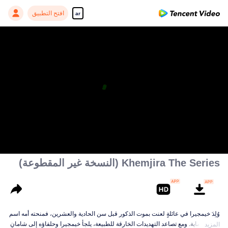
افتح التطبيق
ar
Khemjira The Series (النسخة غير المقطوعة)
وُلِدَ خيمجيرا في عائلةٍ لعنت بموت الذكور قبل سن الحادية والعشرين، فمنحته أمه اسم
بنتٍ للحماية. ومع تصاعد التهديدات الخارقة للطبيعة، يلجأ خيمجيرا وحلفاؤه إلى شامانٍ
المزيد