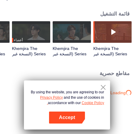
لمساعدتهم في النجاة من اللعنة، بينما تتشكل روابط عاطفية عميقة خلال رحلتهم.
قائمة التشغيل
أعضاء
Khemjira The
Khemjira The
Khemjira The
Series (النسخة غير
Series (النسخة غير
Series (النسخة غير
المقطوعة) | الحلقة
المقطوعة) | الحلقة
المقطوعة) | الحلقة
الم
03
02
01
مقاطع حصرية
By using the website, you are agreeing to our
Loading…
Privacy Policy
and the use of cookies in
accordance with our
Cookie Policy.
Accept
افتح التطبيق