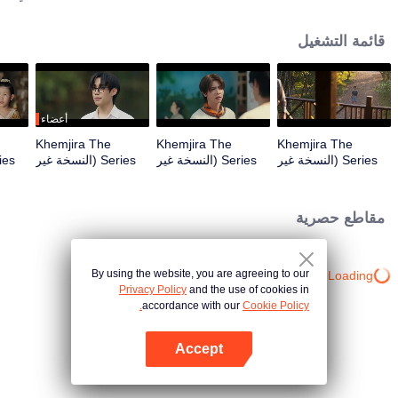
لمساعدتهم في النجاة من اللعنة، بينما تتشكل روابط عاطفية عميقة خلال رحلتهم.
قائمة التشغيل
أعضاء
Khemjira The
Khemjira The
Khemjira The
Series (النسخة غير
Series (النسخة غير
Series (النسخة غير
المقطوعة) | الحلقة
المقطوعة) | الحلقة
المقطوعة) | الحلقة
الم
03
02
01
مقاطع حصرية
By using the website, you are agreeing to our
Loading…
Privacy Policy
and the use of cookies in
accordance with our
Cookie Policy.
Accept
افتح التطبيق