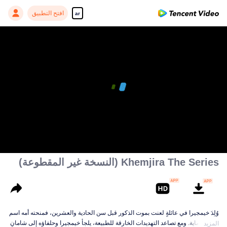
افتح التطبيق
ar
Khemjira The Series (النسخة غير المقطوعة)
وُلِدَ خيمجيرا في عائلةٍ لعنت بموت الذكور قبل سن الحادية والعشرين، فمنحته أمه اسم
بنتٍ للحماية. ومع تصاعد التهديدات الخارقة للطبيعة، يلجأ خيمجيرا وحلفاؤه إلى شامانٍ
المزيد