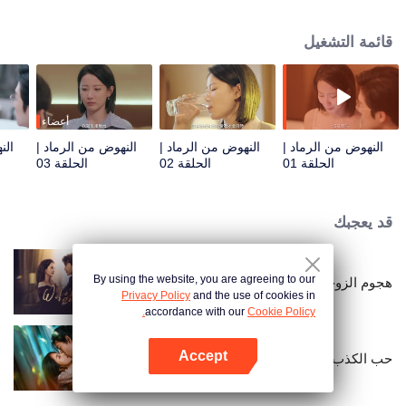
صعوبات في النوم، وهو أمر يزداد خطورة يومًا بعد يوم. كما تسببت الهلوسة العرضية
في إيذاء نفسها والآخرين. لكن حادث سيارة غيّر مجرى هذا الزواج الذي كان مثاليًا في
قائمة التشغيل
السابق. لحسن الحظ، أنقذ أحد المارة لو يان، الذي غرقت سيارته في مياه البحيرة. أما
شو تشنغ، فهو مفقود.
أعضاء
النهوض من الرماد |
النهوض من الرماد |
النهوض من الرماد |
الن
الحلقة 01
الحلقة 02
الحلقة 03
قد يعجبك
By using the website, you are agreeing to our
هجوم الزوجة المعاكس
Privacy Policy
and the use of cookies in
accordance with our
Cookie Policy.
Accept
حب الكذب
افتح التطبيق