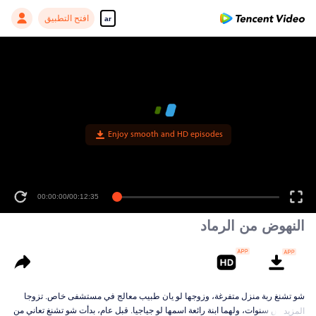
افتح التطبيق
ar
Enjoy smooth and HD episodes
00:00:00
/
00:12:35
النهوض من الرماد
شو تشنغ ربة منزل متفرغة، وزوجها لو يان طبيب معالج في مستشفى خاص. تزوجا
منذ خمس سنوات، ولهما ابنة رائعة اسمها لو جياجيا. قبل عام، بدأت شو تشنغ تعاني من
المزيد