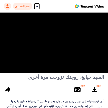
افتح التطبيق
ar
السيد جيانغ، زوجتك تزوجت مرة أخرى
أدى فيديو خيانة إلى انهيار زواج يي جينوان وجيانغ هانلين. كان جيانغ هانلين يكرهها
ويكرهها. كان يُعذبها بطرق مختلفة كل يوم، ليُثبت أنها لم تُغير رأيها تجاه أي رجل آخر،
المزيد