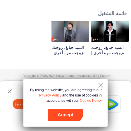
وأنها لا تزال تُحبه في قلبها! لكن عندما عذب يي جينوان وحاول الانتحار عدة مرات،
شعر بالندم والاستياء في قلبه. ظن أنهما سيستمران على هذا المنوال. كان ظهور ذلك
قائمة التشغيل
الفيديو مجددًا هو ما كشف سوء التفاهم بينهما. أدرك جيانغ هانلين بوضوح أن الرجل
المتوحش في الفيديو من البداية إلى النهاية هو نفسه.
دفع
دفع
السيد جيانغ، زوجتك
السيد جيانغ، زوجتك
تزوجت مرة أخرى |
تزوجت مرة أخرى |
الحلقة 40
الحلقة 81
Copyright © 2016-
2026
Image Future Investment (HK) Limited.
الشروط والأحكام
|
سياسة الخصوصية
|
Cookie Policy
|
الآراء
|
@
TencentVideo
By using the website, you are agreeing to our
Privacy Policy
and the use of cookies in
accordance with our
Cookie Policy.
Tencent Video
افتح التطبيق
watch more contents
Accept
If fails,
click here
please to try again
افتح التطبيق