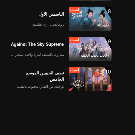
8
أعضاء
الياسمين الأول
رومانسي · زي تقليدي
حلقة 40
9
أعضاء
Against The Sky Supreme
مبارزة بالسيف لمرة واحدة تشعر بالحرية
534تم تجديد الحلقة
10
أعضاء
نصف الحبيبين الموسم
الخامس
بإرشاد من القدر، محبوب بالقلب