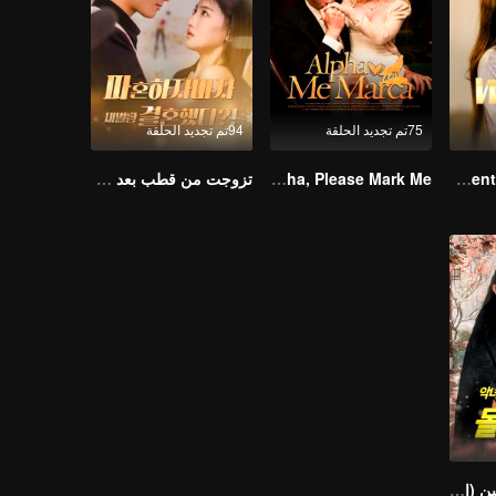
75تم تجديد الحلقة
94تم تجديد الحلقة
Resentment Across Worlds
Alpha, Please Mark Me
تزوجت من قطب بعد فسخ الخطوبة مباشرة؟! (النسخة الكورية)
إمبراطورة المعالجين (النسخة الكورية)