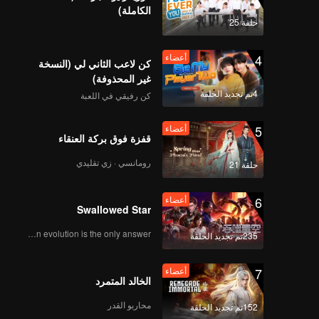
الكاملة)
حلقة 25
4
أعضاء
كن لاعب الثاني لي (النسخة
غير المحذوفة)
4تم تجديد الحلقة
كن رفيقي في اللعبة
5
أعضاء
قفزة فوق بركة العنقاء
رومانسي · زي تقليدي
حلقة 21
6
أعضاء
Swallowed Star
Human evolution is the only answer.
235تم تجديد الحلقة
7
أعضاء
الخالد المتمرد
محاربو القدر
152تم تجديد الحلقة