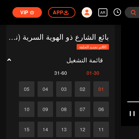
VIP
APP
AR
بائع الشارع ذو الهوية السرية (نسخة TCN)
60تم تجديد الحلقة
قائمة التشغيل
31-60
01-30
05
04
03
02
01
10
09
08
07
06
15
14
13
12
11