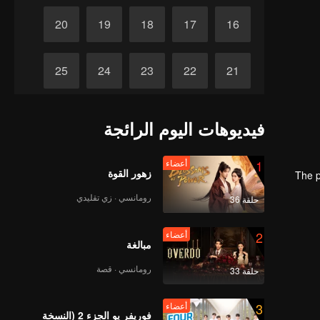
20
19
18
17
16
25
24
23
22
21
30
29
28
27
26
فيديوهات اليوم الرائجة
1
أعضاء
زهور القوة
The p
رومانسي · زي تقليدي
حلقة 36
2
أعضاء
مبالغة
رومانسي · قصة
حلقة 33
3
أعضاء
فوريفر يو الجزء 2 (النسخة