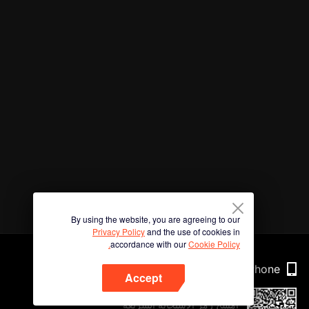
By using the website, you are agreeing to our
Privacy Policy
and the use of cookies in
accordance with our
Cookie Policy.
Phone
Accept
امسح رمز الاستجابة السريعة