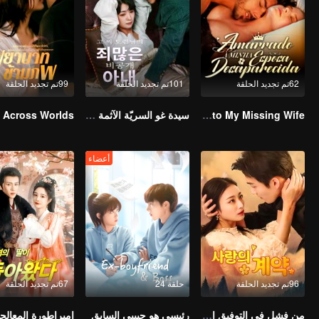
62تم تجديد الحلقة
101تم تجديد الحلقة
99تم تجديد الحلقة
Bound to My Missing Wife
سيدة غو السريّة الآثمة (النسخة الكورية)
أعضاء
96تم تجديد الحلقة
حلقة 24
67تم تجديد الحلقة
من فشل في التوفيق إلى زواج مفاجئ: قصة مليارديري (النسخة الكورية)
رئيسي هو حبيبي السابق