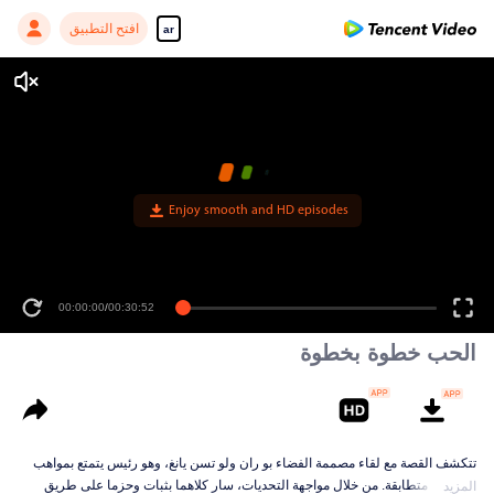
افتح التطبيق
ar
Enjoy smooth and HD episodes
00:00:00
/
00:30:52
الحب خطوة بخطوة
تتكشف القصة مع لقاء مصممة الفضاء بو ران ولو تسن يانغ، وهو رئيس يتمتع بمواهب
تصميمية متطابقة. من خلال مواجهة التحديات، سار كلاهما بثبات وحزما على طريق
المزيد