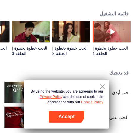
مطاردة أحلامهما. وعلى الرغم من المحن المختلفة، فقد ظلا متحمسين وصادقين
لقلوبهما، وحصلا على مكافآت قيمة في الصناعة.
قائمة التشغيل
الحب خطوة بخطوة |
الحب خطوة بخطوة |
الحب خطوة بخطوة |
الحب
الحلقة 1
الحلقة 2
الحلقة 3
قد يعجبك
By using the website, you are agreeing to our
حب أبدي
Privacy Policy
and the use of cookies in
accordance with our
Cookie Policy.
Accept
الحب على حافة الطلاق
افتح التطبيق