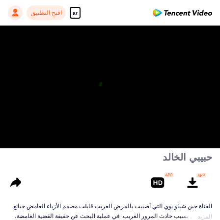
افتح التطبيق
ar
حبيبي الخالد
الفتاة جين شياو يوي التي أصيبت بالمرض الغريب قابلت مصمم الأزياء الغامض جيانغ
باي جيوي بسبب حادث المرور الغريب. في عملية البحث عن حقيقة القضية الغامضة،
المزيد