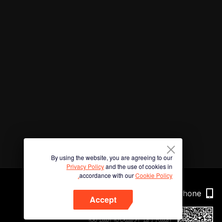
By using the website, you are agreeing to our
Privacy Policy
and the use of cookies in
accordance with our
Cookie Policy.
Phone
Accept
امسح رمز الاستجابة السريعة