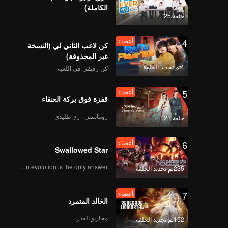
الكاملة)
حلقة 25
4
أعضاء
كن لاعب الثاني لي (النسخة
غير المحذوفة)
4تم تجديد الحلقة
كن رفيقي في اللعبة
5
أعضاء
قفزة فوق بركة العنقاء
رومانسي · زي تقليدي
حلقة 21
6
أعضاء
Swallowed Star
Human evolution is the only answer.
235تم تجديد الحلقة
7
أعضاء
الخالد المتمرد
محاربو القدر
152تم تجديد الحلقة