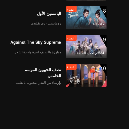
8
أعضاء
الياسمين الأول
رومانسي · زي تقليدي
حلقة 40
9
أعضاء
Against The Sky Supreme
مبارزة بالسيف لمرة واحدة تشعر بالحرية
534تم تجديد الحلقة
10
أعضاء
نصف الحبيبين الموسم
الخامس
بإرشاد من القدر، محبوب بالقلب