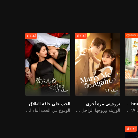
أعضاء
أعضاء
حلقة 31
حلقة 31
Put Your Head On My Shoulder (Eng Dub)
تزوجيني مرة أخرى
الحب على حافة الطلاق
It was adapted from the same series of novels as "A Love so Beautiful"
الوريثة وزوجها الراحل المزدوج
الوقوع في الحب أثناء الطلاق
أعضاء