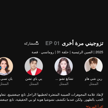
تزوجيني مرة أخرى
EP 01
مشاركة
2025
|
الصين الرئيسية
|
حلقة 31
|
رومانسي · قصة
رين شي هاو
تشانغ تشو هان
يي باي تشن
بان تسي 
الممثل
الممثل
الممثل
الممثل
لإنقاذ علامة المجوهرات الصينية المتعثرة لخطيبها الراحل تانغ جينغشينغ، تتعا
الحب بالظهور. ولكن عندما تكتشف تشوشيا هوية لو يي الحقيقية، تانغ جينغش
سنوات.
اقرأ المزيد