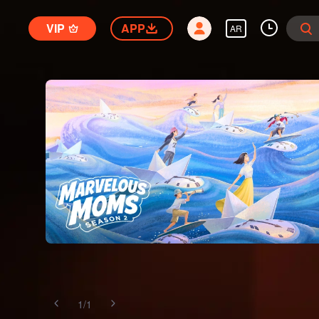
VIP
APP
AR
1
/
1