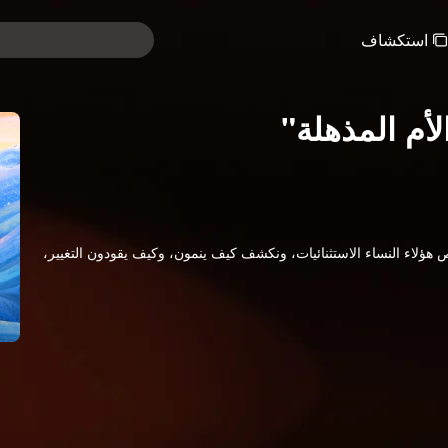
استكشاف
أم المذهلة"
لاء النساء الاستثنائيات، ونكشف كيف ينمون، وكيف يقودون التغيير،