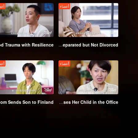
أعضاء
أعض
EP1: The Million-Follower Blogger A Pang Overcomes Challenges to Achieve Financial Freedom Who's Separated but Not Divorced
أعضاء
أعض
 Finland
EP6: Hardcore Working Mom Holds Meetings in the Delivery Room and Raises Her Child in the Office