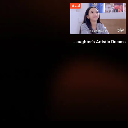
أعضاء
EP5: How Competitive is Singapore's Elite Education? Chinese Mother Supporting Her Daughter's Artistic Dreams