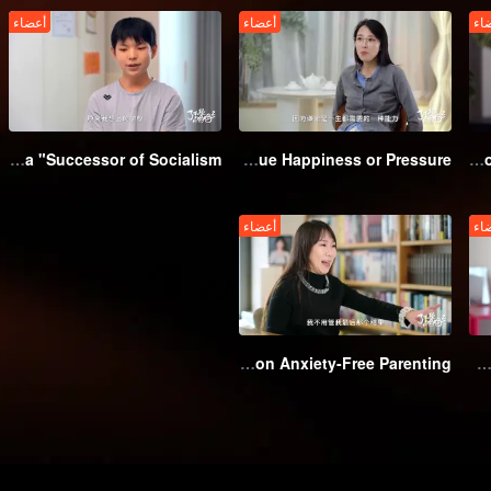
اء
أعضاء
أعضاء
EP4: Haidian Moms Reject Hypercompetition, Even the 10,000th Ranked Child Is a "Successor of Socialism"
EP3: Chinese Women's Volleyball Spirit Enters Family Education, Pursue Happiness or Pressure?
EP2: Li Dong Heals Childhood Trauma with Resilience
اء
أعضاء
EP8: The Genius Writer Hao Jingfang's Diary on Anxiety-Free Parenting
EP7: Piercing the Glossy Facade of Studying Abroad, Unconventional Haidian Mom Sends Son to