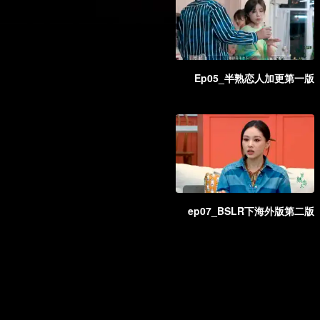
Ep05_半熟恋人加更第一版
ep07_BSLR下海外版第二版