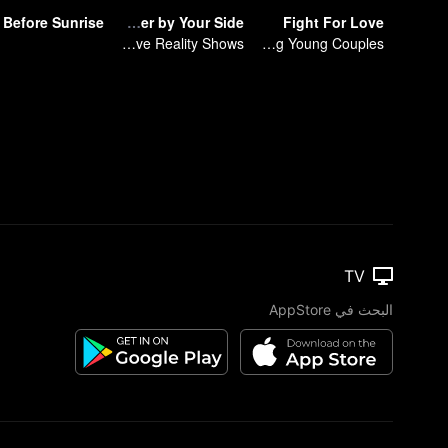
Before Sunrise
Forever by Your Side
Fight For Love
Mature Singles Brave the World of Love Reality Shows
Xie Na Watches the Mire Battle Among Young Couples
TV
البحث في AppStore