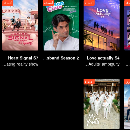
اء
أعضاء
أعضاء
أعضاء
Heart Signal S7
Love Lecturer - My Lecturer My Husband Season 2
Love actually S4
The top dating reality show
High-end Match of Adults' ambiguity
Twenty attractive men and women fall in love on a desert island
ري
أعضاء