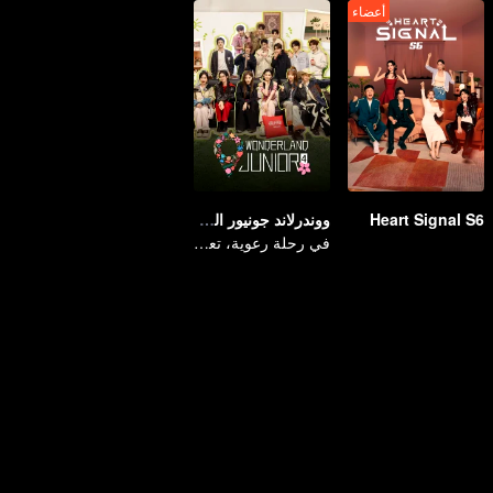
أعضاء
Heart Signal S6
ووندرلاند جونيور الموسم الرابع
في رحلة رعوية، تعرّف على العالم