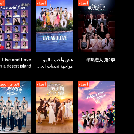
أعضاء
أعضاء
أعض
半熟恋人 第2季
عش وأحب - الموسم الثاني
Live and Love
مواجهة تحديات الحب والبقاء
أعضاء
أعضاء
العرض الحص