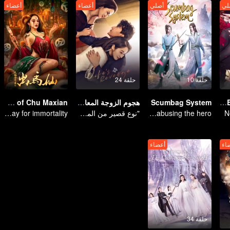
لي
أصلي
أعضاء
أعضاء
حلقة 10
حلقة 24
National Husband Bring Home SS1
Scumbag System
هجوم الزوجة المعاكس
Folk tales of Chu Maxian
N
An ordinary youth crossing as a villain into the book and abusing the hero!
"نوع قصير من المسلسل التلفزيوني "إغراء العودة إلى المنزل
The spirit of the horse sacrifices a young girl to pray for immortality
اء
أعضاء
حلقة 34