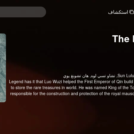
استكشاف
The 
Legend has it that Luo Wuzi helped the First Emperor of Qin buil
to store the rare treasures in world. He was named King of the 
responsible for the construction and protection of the royal mauso
Luo Wuzi divided the tomb sect into two, the tomb attacking facti
The two factions have maintained a balance for thousands of yea
than ten generations. However, during the turbulent Five Dynast
Rumor has it that he robbed the tomb. And t