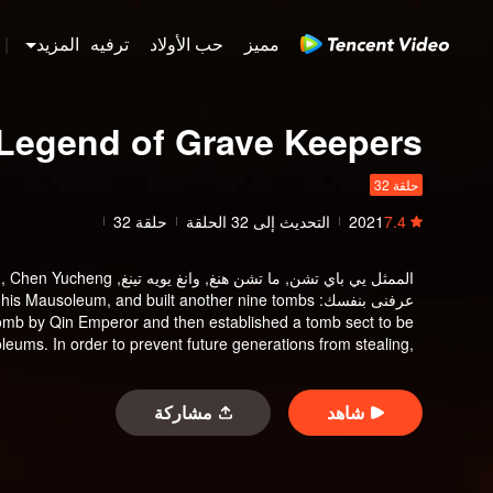
مميز
حب الأولاد
ترفيه
المزيد
|
Legend of Grave Keepers
حلقة 32
7.4
2021
التحديث إلى
32
الحلقة
حلقة 32
الممثل
يي باي تشن, ما تشن هنغ, وانغ يويه تينغ, Sun Lulu, Chen Yucheng, تشاو تسي لوه, هان تشونغ يوي
عرفنى بنفسك
:
d his Mausoleum, and built another nine tombs
Tomb by Qin Emperor and then established a tomb sect to be
leums. In order to prevent future generations from stealing,
on of Luo family and tomb guarding faction of Murong family.
rs, and Murong family has inherited the tomb king for more
ies and Ten Kingdoms, Murong Xian succeeded to the throne.
شاهد
مشاركة
he balance between two factions gradually becomes fragile...