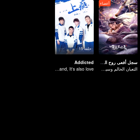
أعضاء
حلقة 15
سجل أفعى روح الكابوس
Addicted
الثعبان الحالم وسيف الماضي الخالد
You don't understand, It's also love