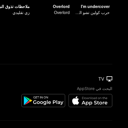
I'm undercover
Overlord
ملاحظات تذوق النب
حرب كولين تشو السرية
Overlord
زي تقليدي
TV
البحث في AppStore