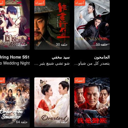
أعضاء
أعضاء
أص
حلقة 50
حلقة 30
حلقة 12
الجامحون
سيد مخفي
يتصدر كل من شياو تشان ووانغ يي بو التشكيلة عالية القيمة
شو تشي شينغ يثير عاصفة مضحكة في عالم القتال
o Wedding Night
أعضاء
أعض
حلقة 36
حلقة 64