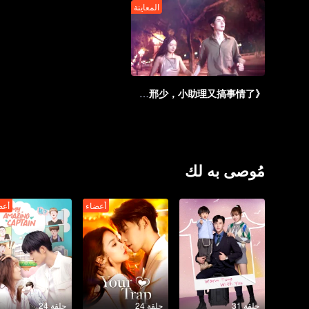
المعاينة
《邢少，小助理又搞事情了》 定档7
مُوصى به لك
أعضاء
أعض
حلقة 31
حلقة 24
حلقة 24