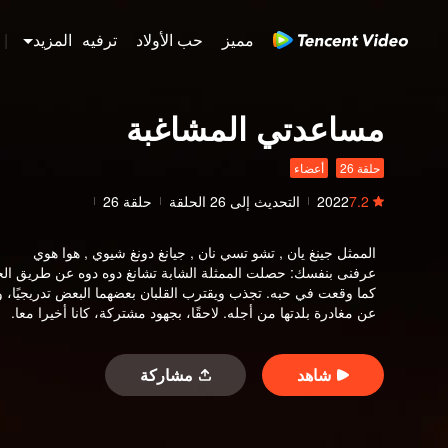
مميز
حب الأولاد
ترفيه
المزيد
|
مساعدتي المشاغبة
حلقة 26
أعضاء
7.2
2022
التحديث إلى
26
الحلقة
حلقة 26
الممثل
جينغ يان , تشو تسي نان , جيانغ دونغ شيوي , هوا هوي
عرفنى بنفسك
:
حصلت الممثلة الشابة تشانغ دوه دوه عن طريق الخ
كما وقعت في حبه. تجذب ويقترب القلبان بعضهما البعض تدريجيًا، و
عن مغادرة بلدتها من أجله. لاحقًا، بجهود مشتركة، كانا أخيرا معا.
شاهد
مشاركة