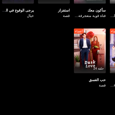
سأكون معك
استفزاز
يرجى الوقوع في الحب
صبي عبقري كرة السلة تحول فجأة إلى فتاة ووجد حبها الحقيقي
فتاة قوية متعجرفة تعمل كمديرة تقع في الحب
قصة
خيال
اء
أعضاء
حلقة 24
حب الغسق
Sweet-bitter culinary rivalry
قصة