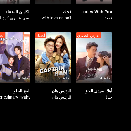
My Memories With You
فخك
الكابتن المذهلة
قصة
Lure you into the trap with love as bait
العرض الحصري
أعضاء
أعض
حلقة 24
حلقة 23
حلقة 24
أهلا! سيدي الحق
الرئيس هان
الفخ الحلو
خيال
الرئيس هان